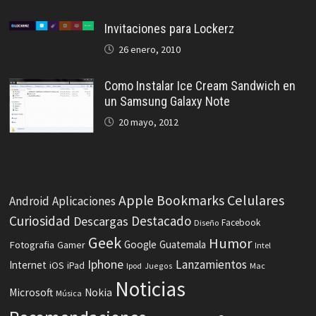
Invitaciones para Lockerz
26 enero, 2010
Como Instalar Ice Cream Sandwich en
un Samsung Galaxy Note
20 mayo, 2012
Celulares
Apple
Bookmarks
Android
Aplicaciones
Curiosidad
Destacado
Descargas
Facebook
Diseño
Geek
Humor
Fotografia
Google
Guatemala
Gamer
Intel
Iphone
Lanzamientos
Internet
iOS
iPad
Ipod
Juegos
Mac
Noticias
Microsoft
Nokia
Música