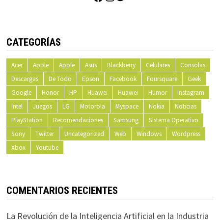
CATEGORÍAS
Acer
Apple
Apple
Asus
Blackberry
Celulares
Consolas
Descargas
De Todo
Epson
Facebook
Foursquare
Geek
Google
Honor
HP
Huawei
Huawei
Humor
Instagram
Intel
Juegos
LG
Motorola
Myspace
Nokia
Noticias
PlayStation
Recomendaciones
Samsung
Sistema Operativo
Sony
Twitter
Uncategorized
Web
Windows
Wordpress
Xbox
Youtube
COMENTARIOS RECIENTES
La Revolución de la Inteligencia Artificial en la Industria