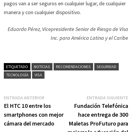
pagos van a ser seguros en cualquier lugar, de cualquier
manera y con cualquier dispositivo.
Eduardo Pérez, Vicepresidente Senior de Riesgo de Visa
Inc. para América Latina y el Caribe
ETIQUETADO
NOTICIAS
RECOMENDACIONES
SEGURIDAD
TECNOLOGÍA
VISA
Navegación
Entrada
E
ENTRADA ANTERIOR
ENTRADA SIGUIENTE
anterior:
s
El HTC 10 entre los
Fundación Telefónica
de
smartphones con mejor
hace entrega de 300
entradas
cámara del mercado
Maletas ProFuturo para