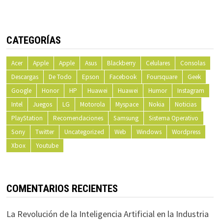
CATEGORÍAS
Acer
Apple
Apple
Asus
Blackberry
Celulares
Consolas
Descargas
De Todo
Epson
Facebook
Foursquare
Geek
Google
Honor
HP
Huawei
Huawei
Humor
Instagram
Intel
Juegos
LG
Motorola
Myspace
Nokia
Noticias
PlayStation
Recomendaciones
Samsung
Sistema Operativo
Sony
Twitter
Uncategorized
Web
Windows
Wordpress
Xbox
Youtube
COMENTARIOS RECIENTES
La Revolución de la Inteligencia Artificial en la Industria