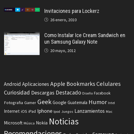
Invitaciones para Lockerz
26 enero, 2010
Como Instalar Ice Cream Sandwich en
un Samsung Galaxy Note
20 mayo, 2012
Celulares
Apple
Bookmarks
Android
Aplicaciones
Curiosidad
Destacado
Descargas
Facebook
Diseño
Geek
Humor
Fotografia
Google
Guatemala
Gamer
Intel
Iphone
Lanzamientos
Internet
iOS
iPad
Ipod
Juegos
Mac
Noticias
Microsoft
Nokia
Música
Recomendaciones