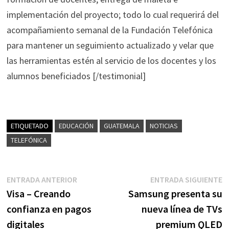
implementación del proyecto; todo lo cual requerirá del
acompañamiento semanal de la Fundación Telefónica
para mantener un seguimiento actualizado y velar que
las herramientas estén al servicio de los docentes y los
alumnos beneficiados [/testimonial]
ETIQUETADO
EDUCACIÓN
GUATEMALA
NOTICIAS
TELEFÓNICA
Navegación
Entrada
E
ENTRADA ANTERIOR
ENTRADA SIGUIENTE
anterior:
s
Visa – Creando
Samsung presenta su
de
confianza en pagos
nueva línea de TVs
entradas
digitales
premium QLED