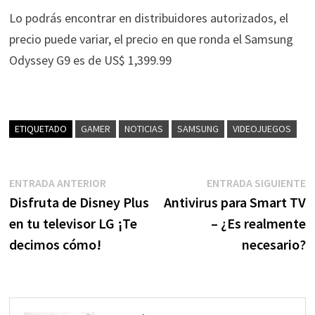
Lo podrás encontrar en distribuidores autorizados, el
precio puede variar, el precio en que ronda el Samsung
Odyssey G9 es de US$ 1,399.99
ETIQUETADO
GAMER
NOTICIAS
SAMSUNG
VIDEOJUEGOS
Navegación
Entrada
E
ENTRADA ANTERIOR
ENTRADA SIGUIENTE
anterior:
s
Disfruta de Disney Plus
Antivirus para Smart TV
de
en tu televisor LG ¡Te
– ¿Es realmente
entradas
decimos cómo!
necesario?