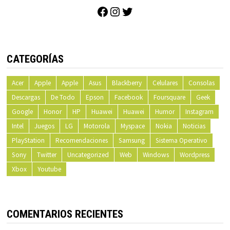
Facebook
Instagram
Twitter
CATEGORÍAS
Acer
Apple
Apple
Asus
Blackberry
Celulares
Consolas
Descargas
De Todo
Epson
Facebook
Foursquare
Geek
Google
Honor
HP
Huawei
Huawei
Humor
Instagram
Intel
Juegos
LG
Motorola
Myspace
Nokia
Noticias
PlayStation
Recomendaciones
Samsung
Sistema Operativo
Sony
Twitter
Uncategorized
Web
Windows
Wordpress
Xbox
Youtube
COMENTARIOS RECIENTES