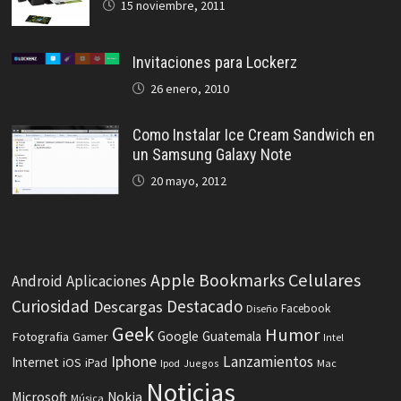
15 noviembre, 2011
Invitaciones para Lockerz
26 enero, 2010
Como Instalar Ice Cream Sandwich en
un Samsung Galaxy Note
20 mayo, 2012
Celulares
Apple
Bookmarks
Android
Aplicaciones
Curiosidad
Destacado
Descargas
Facebook
Diseño
Geek
Humor
Fotografia
Google
Guatemala
Gamer
Intel
Iphone
Lanzamientos
Internet
iOS
iPad
Ipod
Juegos
Mac
Noticias
Microsoft
Nokia
Música