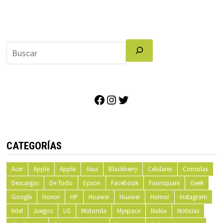
Facebook
Instagram
Twitter
CATEGORÍAS
Acer
Apple
Apple
Asus
Blackberry
Celulares
Consolas
Descargas
De Todo
Epson
Facebook
Foursquare
Geek
Google
Honor
HP
Huawei
Huawei
Humor
Instagram
Intel
Juegos
LG
Motorola
Myspace
Nokia
Noticias