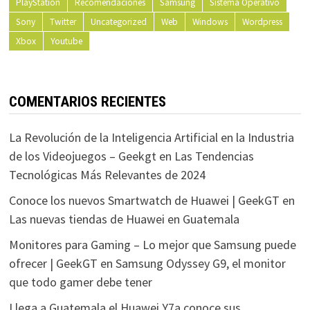
PlayStation
Recomendaciones
Samsung
Sistema Operativo
Sony
Twitter
Uncategorized
Web
Windows
Wordpress
Xbox
Youtube
COMENTARIOS RECIENTES
La Revolución de la Inteligencia Artificial en la Industria
de los Videojuegos – Geekgt
en
Las Tendencias
Tecnológicas Más Relevantes de 2024
Conoce los nuevos Smartwatch de Huawei | GeekGT
en
Las nuevas tiendas de Huawei en Guatemala
Monitores para Gaming – Lo mejor que Samsung puede
ofrecer | GeekGT
en
Samsung Odyssey G9, el monitor
que todo gamer debe tener
Llega a Guatemala el Huawei Y7a conoce sus