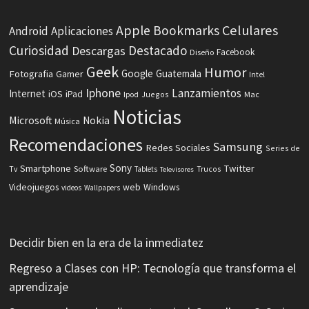
Celulares
Apple
Bookmarks
Android
Aplicaciones
Curiosidad
Destacado
Descargas
Facebook
Diseño
Geek
Humor
Fotografia
Google
Guatemala
Gamer
Intel
Iphone
Lanzamientos
Internet
iOS
iPad
Ipod
Juegos
Mac
Noticias
Microsoft
Nokia
Música
Recomendaciones
Samsung
Redes Sociales
Series de
Sony
Smartphone
Twitter
Software
Tv
Tablets
Trucos
Televisores
Videojuegos
web
Windows
videos
Wallpapers
Decidir bien en la era de la inmediatez
Regreso a Clases con HP: Tecnología que transforma el
aprendizaje