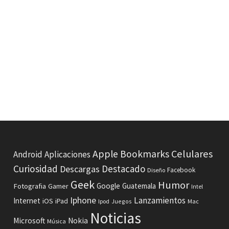
Celulares
Apple
Bookmarks
Android
Aplicaciones
Curiosidad
Destacado
Descargas
Facebook
Diseño
Geek
Humor
Fotografia
Google
Guatemala
Gamer
Intel
Iphone
Lanzamientos
Internet
iOS
iPad
Ipod
Juegos
Mac
Noticias
Microsoft
Nokia
Música