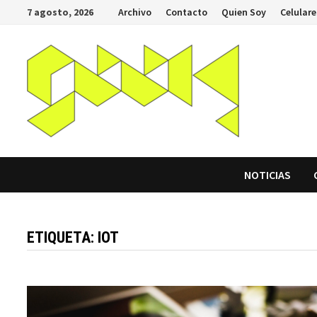
Saltar
7 agosto, 2026
Archivo
Contacto
Quien Soy
Celulare
al
contenido
NOTICIAS
ETIQUETA:
IOT