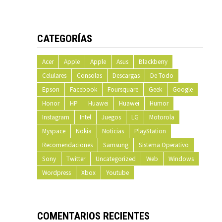
CATEGORÍAS
Acer
Apple
Apple
Asus
Blackberry
Celulares
Consolas
Descargas
De Todo
Epson
Facebook
Foursquare
Geek
Google
Honor
HP
Huawei
Huawei
Humor
Instagram
Intel
Juegos
LG
Motorola
Myspace
Nokia
Noticias
PlayStation
Recomendaciones
Samsung
Sistema Operativo
Sony
Twitter
Uncategorized
Web
Windows
Wordpress
Xbox
Youtube
COMENTARIOS RECIENTES