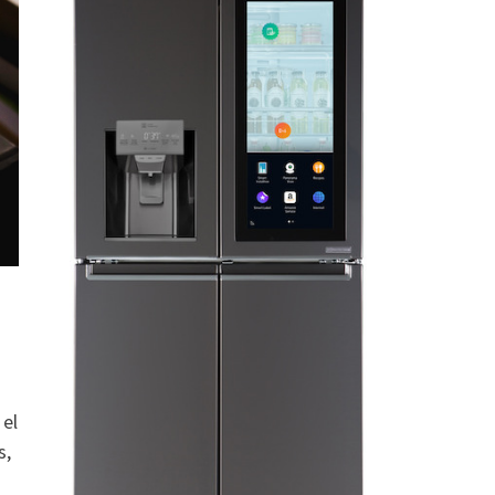
 el
s,