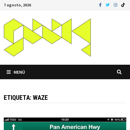
Saltar
7 agosto, 2026
al
contenido
MENÚ
ETIQUETA:
WAZE