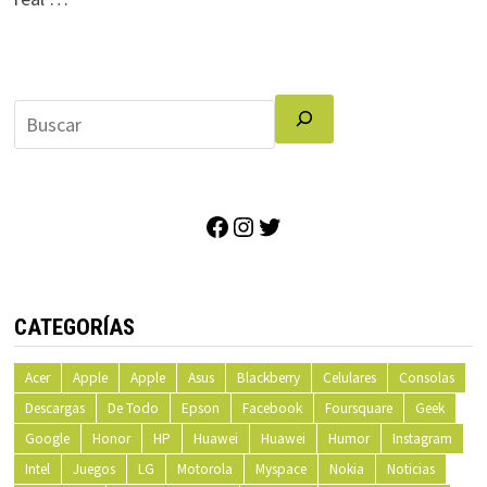
Facebook
Instagram
Twitter
CATEGORÍAS
Acer
Apple
Apple
Asus
Blackberry
Celulares
Consolas
Descargas
De Todo
Epson
Facebook
Foursquare
Geek
Google
Honor
HP
Huawei
Huawei
Humor
Instagram
Intel
Juegos
LG
Motorola
Myspace
Nokia
Noticias