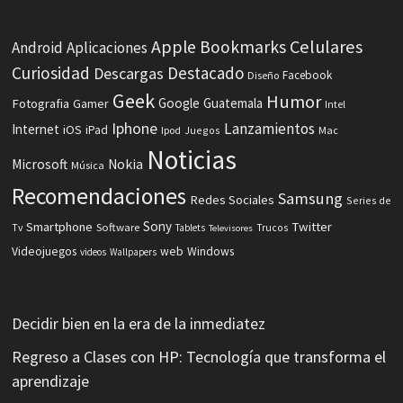
Celulares
Apple
Bookmarks
Android
Aplicaciones
Curiosidad
Destacado
Descargas
Facebook
Diseño
Geek
Humor
Fotografia
Google
Guatemala
Gamer
Intel
Iphone
Lanzamientos
Internet
iOS
iPad
Ipod
Juegos
Mac
Noticias
Microsoft
Nokia
Música
Recomendaciones
Samsung
Redes Sociales
Series de
Sony
Smartphone
Twitter
Software
Tv
Tablets
Trucos
Televisores
Videojuegos
web
Windows
videos
Wallpapers
Decidir bien en la era de la inmediatez
Regreso a Clases con HP: Tecnología que transforma el
aprendizaje