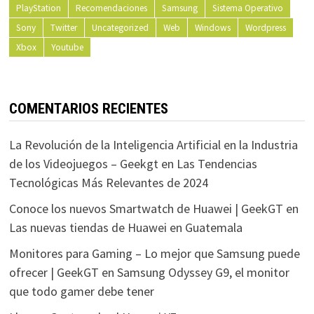
PlayStation
Recomendaciones
Samsung
Sistema Operativo
Sony
Twitter
Uncategorized
Web
Windows
Wordpress
Xbox
Youtube
COMENTARIOS RECIENTES
La Revolución de la Inteligencia Artificial en la Industria
de los Videojuegos – Geekgt
en
Las Tendencias
Tecnológicas Más Relevantes de 2024
Conoce los nuevos Smartwatch de Huawei | GeekGT
en
Las nuevas tiendas de Huawei en Guatemala
Monitores para Gaming – Lo mejor que Samsung puede
ofrecer | GeekGT
en
Samsung Odyssey G9, el monitor
que todo gamer debe tener