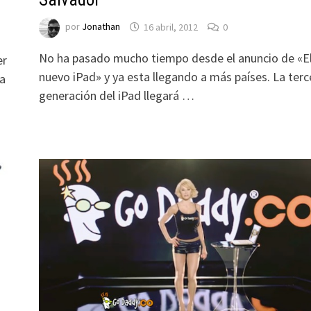
por
Jonathan
16 abril, 2012
0
No ha pasado mucho tiempo desde el anuncio de «E
er
nuevo iPad» y ya esta llegando a más países. La terc
da
generación del iPad llegará …