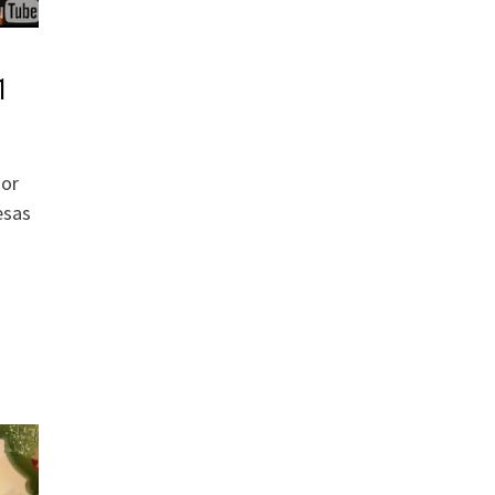
1
dor
esas