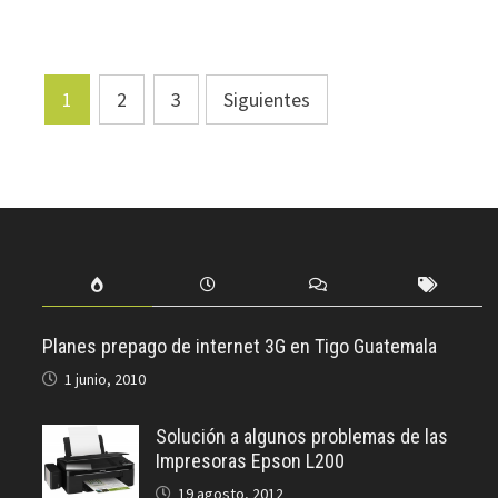
Paginación
1
2
3
Siguientes
de
entradas
Planes prepago de internet 3G en Tigo Guatemala
1 junio, 2010
Solución a algunos problemas de las
Impresoras Epson L200
19 agosto, 2012