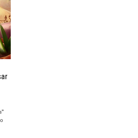
sar
a”
no