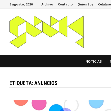
Saltar
6 agosto, 2026
Archivo
Contacto
Quien Soy
Celulare
al
contenido
NOTICIAS
ETIQUETA:
ANUNCIOS