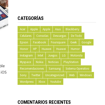
CATEGORÍAS
Acer
Apple
Apple
Asus
Blackberry
Celulares
Consolas
Descargas
De Todo
Epson
Facebook
Foursquare
Geek
Google
Honor
HP
Huawei
Huawei
Humor
Instagram
Intel
Juegos
LG
Motorola
Myspace
Nokia
Noticias
PlayStation
ble
Recomendaciones
Samsung
Sistema Operativo
 iOS
Sony
Twitter
Uncategorized
Web
Windows
Wordpress
Xbox
Youtube
COMENTARIOS RECIENTES