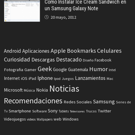
Como Instalar Ice Cream Sandwich en
un Samsung Galaxy Note
20 mayo, 2012
Celulares
Apple
Bookmarks
Android
Aplicaciones
Curiosidad
Destacado
Descargas
Facebook
Diseño
Geek
Humor
Fotografia
Google
Guatemala
Gamer
Intel
Iphone
Lanzamientos
Internet
iOS
iPad
Ipod
Juegos
Mac
Noticias
Microsoft
Nokia
Música
Recomendaciones
Samsung
Redes Sociales
Series de
Sony
Smartphone
Twitter
Software
Tv
Tablets
Trucos
Televisores
Videojuegos
web
Windows
videos
Wallpapers