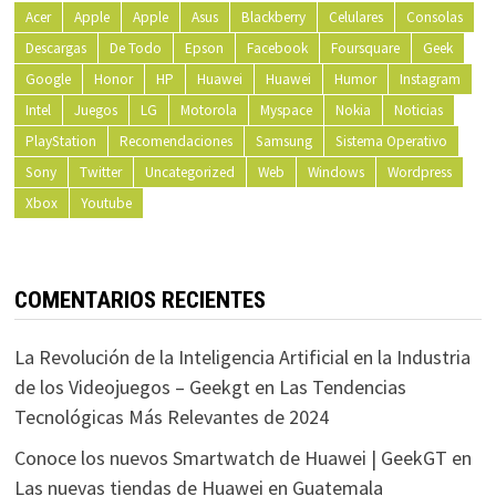
Acer
Apple
Apple
Asus
Blackberry
Celulares
Consolas
Descargas
De Todo
Epson
Facebook
Foursquare
Geek
Google
Honor
HP
Huawei
Huawei
Humor
Instagram
Intel
Juegos
LG
Motorola
Myspace
Nokia
Noticias
PlayStation
Recomendaciones
Samsung
Sistema Operativo
Sony
Twitter
Uncategorized
Web
Windows
Wordpress
Xbox
Youtube
COMENTARIOS RECIENTES
La Revolución de la Inteligencia Artificial en la Industria
de los Videojuegos – Geekgt
en
Las Tendencias
Tecnológicas Más Relevantes de 2024
Conoce los nuevos Smartwatch de Huawei | GeekGT
en
Las nuevas tiendas de Huawei en Guatemala