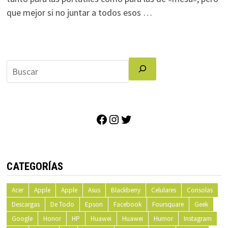
que mejor si no juntar a todos esos …
Facebook
Instagram
Twitter
CATEGORÍAS
Acer
Apple
Apple
Asus
Blackberry
Celulares
Consolas
Descargas
De Todo
Epson
Facebook
Foursquare
Geek
Google
Honor
HP
Huawei
Huawei
Humor
Instagram