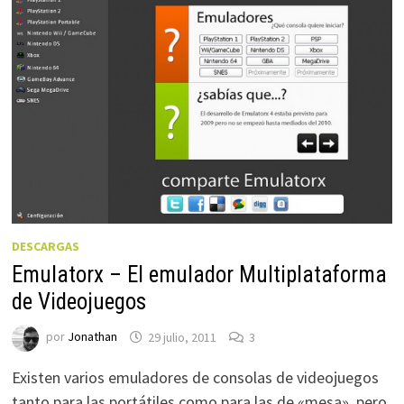
DESCARGAS
Emulatorx – El emulador Multiplataforma
de Videojuegos
por
Jonathan
29 julio, 2011
3
Existen varios emuladores de consolas de videojuegos
tanto para las portátiles como para las de «mesa», pero