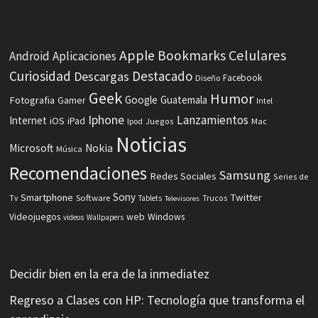
Celulares
Apple
Bookmarks
Android
Aplicaciones
Curiosidad
Destacado
Descargas
Facebook
Diseño
Geek
Humor
Fotografia
Google
Guatemala
Gamer
Intel
Iphone
Lanzamientos
Internet
iOS
iPad
Ipod
Juegos
Mac
Noticias
Microsoft
Nokia
Música
Recomendaciones
Samsung
Redes Sociales
Series de
Sony
Smartphone
Twitter
Software
Tv
Tablets
Trucos
Televisores
Videojuegos
web
Windows
videos
Wallpapers
Decidir bien en la era de la inmediatez
Regreso a Clases con HP: Tecnología que transforma el