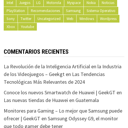
Intel
Juegos
LG
Motorola
Myspace
Nokia
Noticias
PlayStation
Recomendaciones
Samsung
Sistema Operativo
Sony
Twitter
Uncategorized
Web
Windows
Wordpress
Xbox
Youtube
COMENTARIOS RECIENTES
La Revolución de la Inteligencia Artificial en la Industria
de los Videojuegos – Geekgt
en
Las Tendencias
Tecnológicas Más Relevantes de 2024
Conoce los nuevos Smartwatch de Huawei | GeekGT
en
Las nuevas tiendas de Huawei en Guatemala
Monitores para Gaming – Lo mejor que Samsung puede
ofrecer | GeekGT
en
Samsung Odyssey G9, el monitor
que todo gamer debe tener