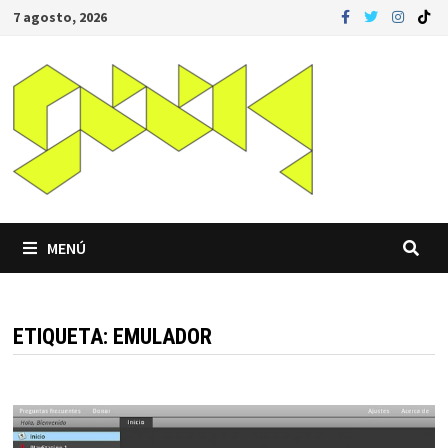
Saltar
7 agosto, 2026
al
contenido
MENÚ
ETIQUETA:
EMULADOR