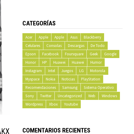
CATEGORÍAS
Acer
Apple
Apple
Asus
Blackberry
Celulares
Consolas
Descargas
De Todo
Epson
Facebook
Foursquare
Geek
Google
Honor
HP
Huawei
Huawei
Humor
Instagram
Intel
Juegos
LG
Motorola
Myspace
Nokia
Noticias
PlayStation
Recomendaciones
Samsung
Sistema Operativo
Sony
Twitter
Uncategorized
Web
Windows
Wordpress
Xbox
Youtube
COMENTARIOS RECIENTES
AKX