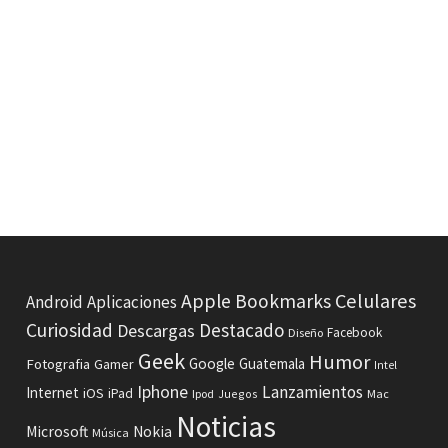
Celulares
Apple
Bookmarks
Android
Aplicaciones
Curiosidad
Destacado
Descargas
Facebook
Diseño
Geek
Humor
Fotografia
Google
Guatemala
Gamer
Intel
Iphone
Lanzamientos
Internet
iOS
iPad
Ipod
Juegos
Mac
Noticias
Microsoft
Nokia
Música