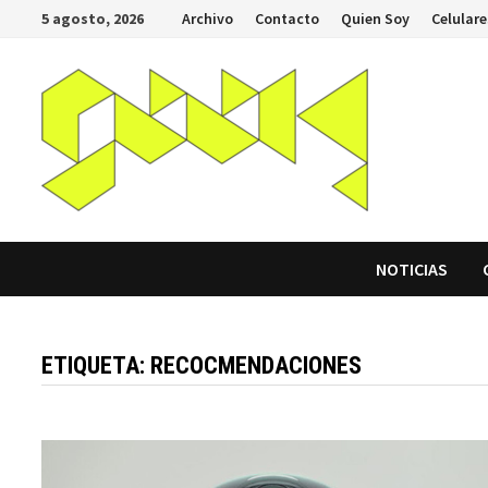
Saltar
5 agosto, 2026
Archivo
Contacto
Quien Soy
Celulare
al
contenido
NOTICIAS
ETIQUETA:
RECOCMENDACIONES