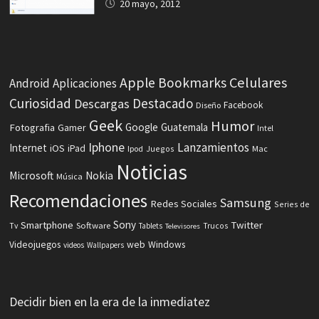
20 mayo, 2012
Celulares
Apple
Bookmarks
Android
Aplicaciones
Curiosidad
Destacado
Descargas
Facebook
Diseño
Geek
Humor
Fotografia
Google
Guatemala
Gamer
Intel
Iphone
Lanzamientos
Internet
iOS
iPad
Ipod
Juegos
Mac
Noticias
Microsoft
Nokia
Música
Recomendaciones
Samsung
Redes Sociales
Series de
Sony
Smartphone
Twitter
Software
Tv
Tablets
Trucos
Televisores
Videojuegos
web
Windows
videos
Wallpapers
Decidir bien en la era de la inmediatez