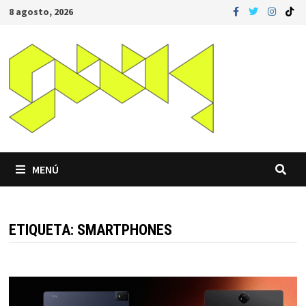
Saltar
8 agosto, 2026
al
contenido
MENÚ
ETIQUETA:
SMARTPHONES