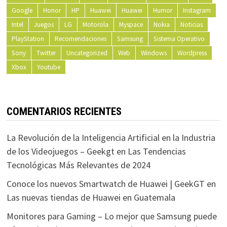
Google
Honor
HP
Huawei
Huawei
Humor
Instagram
Intel
Juegos
LG
Motorola
Myspace
Nokia
Noticias
PlayStation
Recomendaciones
Samsung
Sistema Operativo
Sony
Twitter
Uncategorized
Web
Windows
Wordpress
Xbox
Youtube
COMENTARIOS RECIENTES
La Revolución de la Inteligencia Artificial en la Industria
de los Videojuegos – Geekgt
en
Las Tendencias
Tecnológicas Más Relevantes de 2024
Conoce los nuevos Smartwatch de Huawei | GeekGT
en
Las nuevas tiendas de Huawei en Guatemala
Monitores para Gaming – Lo mejor que Samsung puede