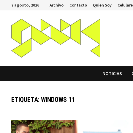
Saltar
7 agosto, 2026
Archivo
Contacto
Quien Soy
Celulare
al
contenido
NOTICIAS
ETIQUETA:
WINDOWS 11