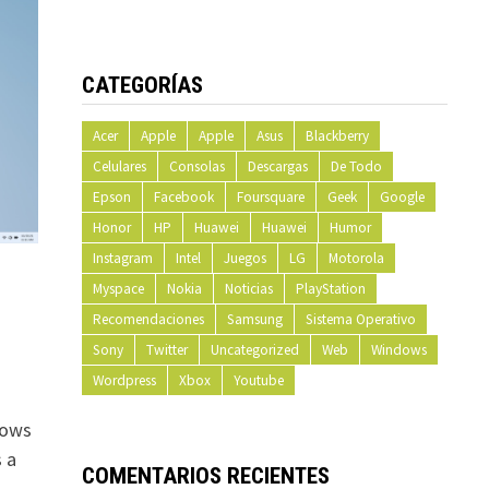
CATEGORÍAS
Acer
Apple
Apple
Asus
Blackberry
Celulares
Consolas
Descargas
De Todo
Epson
Facebook
Foursquare
Geek
Google
Honor
HP
Huawei
Huawei
Humor
Instagram
Intel
Juegos
LG
Motorola
Myspace
Nokia
Noticias
PlayStation
Recomendaciones
Samsung
Sistema Operativo
Sony
Twitter
Uncategorized
Web
Windows
Wordpress
Xbox
Youtube
dows
 a
COMENTARIOS RECIENTES