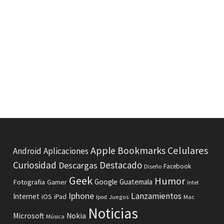
Celulares
Apple
Bookmarks
Android
Aplicaciones
Curiosidad
Destacado
Descargas
Facebook
Diseño
Geek
Humor
Fotografia
Google
Guatemala
Gamer
Intel
Iphone
Lanzamientos
Internet
iOS
iPad
Ipod
Juegos
Mac
Noticias
Microsoft
Nokia
Música