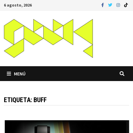
Saltar
6 agosto, 2026
al
contenido
MENÚ
ETIQUETA:
BUFF