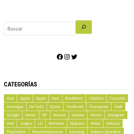
Facebook
Instagram
Twitter
CATEGORÍAS
Acer
Apple
Apple
Asus
Blackberry
Celulares
Consolas
Descargas
De Todo
Epson
Facebook
Foursquare
Geek
Google
Honor
HP
Huawei
Huawei
Humor
Instagram
Intel
Juegos
LG
Motorola
Myspace
Nokia
Noticias
PlayStation
Recomendaciones
Samsung
Sistema Operativo