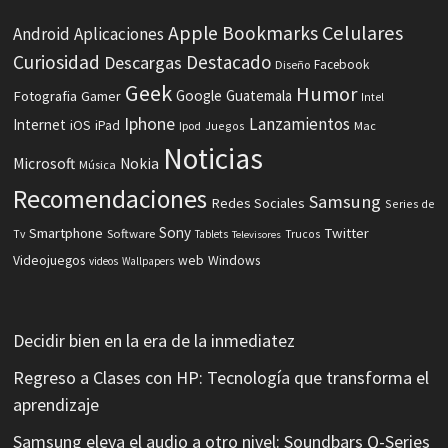
Celulares
Apple
Bookmarks
Android
Aplicaciones
Curiosidad
Destacado
Descargas
Facebook
Diseño
Geek
Humor
Fotografia
Google
Guatemala
Gamer
Intel
Iphone
Lanzamientos
Internet
iOS
iPad
Ipod
Juegos
Mac
Noticias
Microsoft
Nokia
Música
Recomendaciones
Samsung
Redes Sociales
Series de
Sony
Smartphone
Twitter
Software
Tv
Tablets
Trucos
Televisores
Videojuegos
web
Windows
videos
Wallpapers
Decidir bien en la era de la inmediatez
Regreso a Clases con HP: Tecnología que transforma el
aprendizaje
Samsung eleva el audio a otro nivel: Soundbars Q-Series