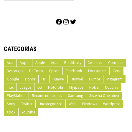
Facebook
Instagram
Twitter
CATEGORÍAS
Acer
Apple
Apple
Asus
Blackberry
Celulares
Consolas
Descargas
De Todo
Epson
Facebook
Foursquare
Geek
Google
Honor
HP
Huawei
Huawei
Humor
Instagram
Intel
Juegos
LG
Motorola
Myspace
Nokia
Noticias
PlayStation
Recomendaciones
Samsung
Sistema Operativo
Sony
Twitter
Uncategorized
Web
Windows
Wordpress
Xbox
Youtube