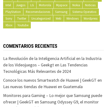
Intel
Juegos
LG
Motorola
Myspace
Nokia
Noticias
PlayStation
Recomendaciones
Samsung
Sistema Operativo
Sony
Twitter
Uncategorized
Web
Windows
Wordpress
Xbox
Youtube
COMENTARIOS RECIENTES
La Revolución de la Inteligencia Artificial en la Industria
de los Videojuegos – Geekgt
en
Las Tendencias
Tecnológicas Más Relevantes de 2024
Conoce los nuevos Smartwatch de Huawei | GeekGT
en
Las nuevas tiendas de Huawei en Guatemala
Monitores para Gaming – Lo mejor que Samsung puede
ofrecer | GeekGT
en
Samsung Odyssey G9, el monitor