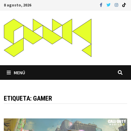
Saltar
8 agosto, 2026
al
contenido
MENÚ
ETIQUETA:
GAMER