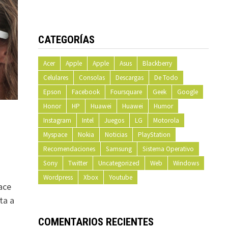
CATEGORÍAS
Acer
Apple
Apple
Asus
Blackberry
Celulares
Consolas
Descargas
De Todo
Epson
Facebook
Foursquare
Geek
Google
Honor
HP
Huawei
Huawei
Humor
Instagram
Intel
Juegos
LG
Motorola
Myspace
Nokia
Noticias
PlayStation
Recomendaciones
Samsung
Sistema Operativo
Sony
Twitter
Uncategorized
Web
Windows
Wordpress
Xbox
Youtube
ace
ta a
COMENTARIOS RECIENTES