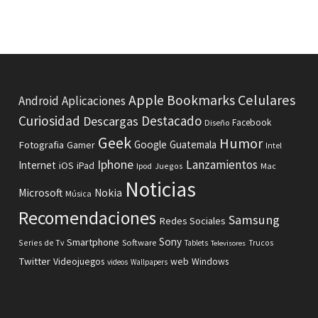
Celulares
Apple
Bookmarks
Android
Aplicaciones
Curiosidad
Destacado
Descargas
Facebook
Diseño
Geek
Humor
Fotografia
Google
Guatemala
Gamer
Intel
Iphone
Lanzamientos
Internet
iOS
iPad
Ipod
Juegos
Mac
Noticias
Microsoft
Nokia
Música
Recomendaciones
Samsung
Redes Sociales
Sony
Smartphone
Software
Series de Tv
Tablets
Trucos
Televisores
Twitter
Videojuegos
web
Windows
videos
Wallpapers