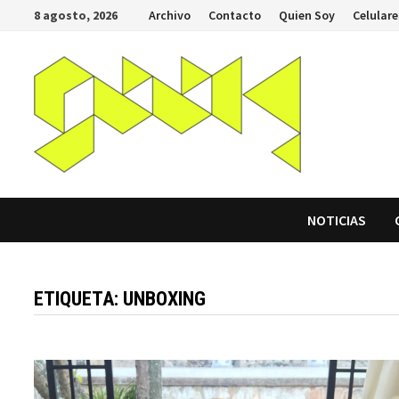
Saltar
8 agosto, 2026
Archivo
Contacto
Quien Soy
Celulare
al
contenido
NOTICIAS
ETIQUETA:
UNBOXING