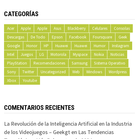
CATEGORÍAS
Acer
Apple
Apple
Asus
Blackberry
Celulares
Consolas
Descargas
De Todo
Epson
Facebook
Foursquare
Geek
Google
Honor
HP
Huawei
Huawei
Humor
Instagram
Intel
Juegos
LG
Motorola
Myspace
Nokia
Noticias
PlayStation
Recomendaciones
Samsung
Sistema Operativo
Sony
Twitter
Uncategorized
Web
Windows
Wordpress
Xbox
Youtube
COMENTARIOS RECIENTES
La Revolución de la Inteligencia Artificial en la Industria
de los Videojuegos – Geekgt
en
Las Tendencias