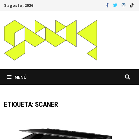
Saltar
8 agosto, 2026
al
contenido
MENÚ
ETIQUETA:
SCANER