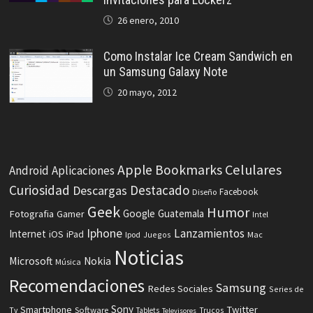
26 enero, 2010
Como Instalar Ice Cream Sandwich en
un Samsung Galaxy Note
20 mayo, 2012
Celulares
Apple
Bookmarks
Android
Aplicaciones
Curiosidad
Destacado
Descargas
Facebook
Diseño
Geek
Humor
Fotografia
Google
Guatemala
Gamer
Intel
Iphone
Lanzamientos
Internet
iOS
iPad
Ipod
Juegos
Mac
Noticias
Microsoft
Nokia
Música
Recomendaciones
Samsung
Redes Sociales
Series de
Sony
Smartphone
Twitter
Software
Tv
Tablets
Trucos
Televisores