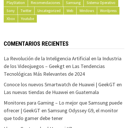
PlayStation
Recomendaciones
Samsung
Sistema Operativo
Sony
Twitter
Uncategorized
Web
Windows
Wordpress
Xbox
Youtube
COMENTARIOS RECIENTES
La Revolución de la Inteligencia Artificial en la Industria
de los Videojuegos – Geekgt
en
Las Tendencias
Tecnológicas Más Relevantes de 2024
Conoce los nuevos Smartwatch de Huawei | GeekGT
en
Las nuevas tiendas de Huawei en Guatemala
Monitores para Gaming – Lo mejor que Samsung puede
ofrecer | GeekGT
en
Samsung Odyssey G9, el monitor
que todo gamer debe tener