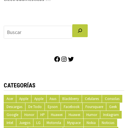
Facebook
Instagram
Twitter
CATEGORÍAS
Acer
Apple
Apple
Asus
Blackberry
Celulares
Consolas
Descargas
De Todo
Epson
Facebook
Foursquare
Geek
Google
Honor
HP
Huawei
Huawei
Humor
Instagram
Intel
Juegos
LG
Motorola
Myspace
Nokia
Noticias