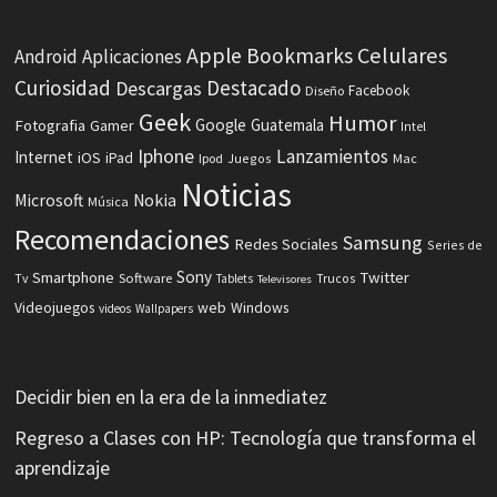
Celulares
Apple
Bookmarks
Android
Aplicaciones
Curiosidad
Destacado
Descargas
Facebook
Diseño
Geek
Humor
Fotografia
Google
Guatemala
Gamer
Intel
Iphone
Lanzamientos
Internet
iOS
iPad
Ipod
Juegos
Mac
Noticias
Microsoft
Nokia
Música
Recomendaciones
Samsung
Redes Sociales
Series de
Sony
Smartphone
Twitter
Software
Tv
Tablets
Trucos
Televisores
Videojuegos
web
Windows
videos
Wallpapers
Decidir bien en la era de la inmediatez
Regreso a Clases con HP: Tecnología que transforma el
aprendizaje