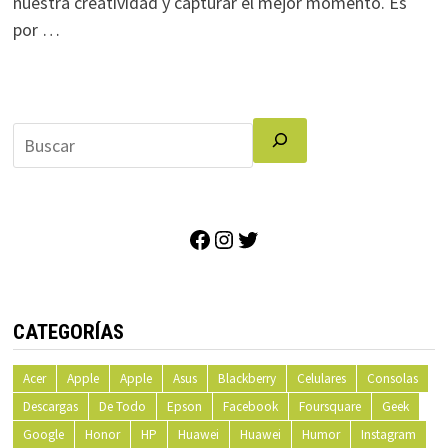
nuestra creatividad y capturar el mejor momento. Es
por …
Facebook
Instagram
Twitter
CATEGORÍAS
Acer
Apple
Apple
Asus
Blackberry
Celulares
Consolas
Descargas
De Todo
Epson
Facebook
Foursquare
Geek
Google
Honor
HP
Huawei
Huawei
Humor
Instagram