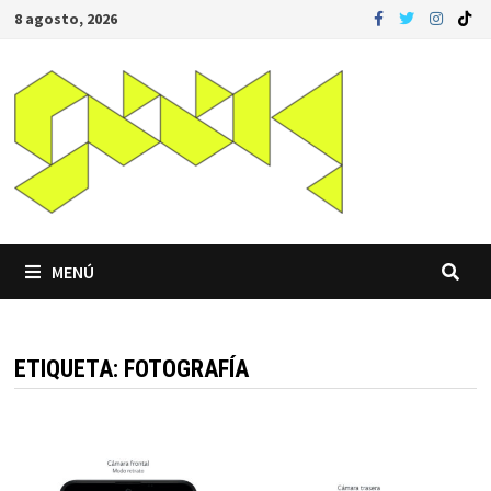
Saltar
8 agosto, 2026
al
contenido
MENÚ
ETIQUETA:
FOTOGRAFÍA