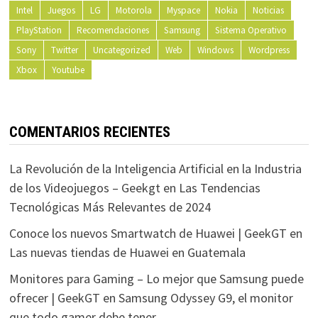
Intel
Juegos
LG
Motorola
Myspace
Nokia
Noticias
PlayStation
Recomendaciones
Samsung
Sistema Operativo
Sony
Twitter
Uncategorized
Web
Windows
Wordpress
Xbox
Youtube
COMENTARIOS RECIENTES
La Revolución de la Inteligencia Artificial en la Industria
de los Videojuegos – Geekgt
en
Las Tendencias
Tecnológicas Más Relevantes de 2024
Conoce los nuevos Smartwatch de Huawei | GeekGT
en
Las nuevas tiendas de Huawei en Guatemala
Monitores para Gaming – Lo mejor que Samsung puede
ofrecer | GeekGT
en
Samsung Odyssey G9, el monitor
que todo gamer debe tener