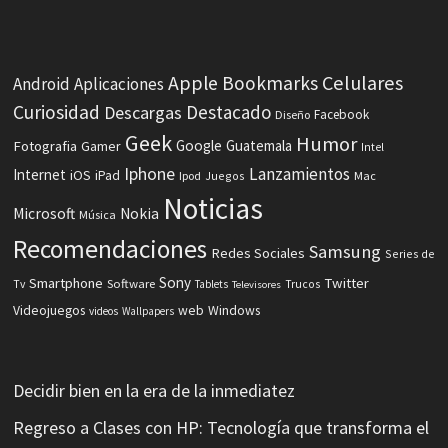
Celulares
Apple
Bookmarks
Android
Aplicaciones
Curiosidad
Destacado
Descargas
Facebook
Diseño
Geek
Humor
Fotografia
Google
Guatemala
Gamer
Intel
Iphone
Lanzamientos
Internet
iOS
iPad
Ipod
Juegos
Mac
Noticias
Microsoft
Nokia
Música
Recomendaciones
Samsung
Redes Sociales
Series de
Sony
Smartphone
Twitter
Software
Tv
Tablets
Trucos
Televisores
Videojuegos
web
Windows
videos
Wallpapers
Decidir bien en la era de la inmediatez
Regreso a Clases con HP: Tecnología que transforma el