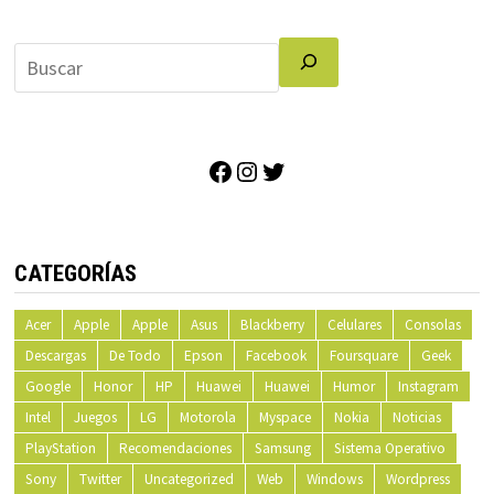
Facebook
Instagram
Twitter
CATEGORÍAS
Acer
Apple
Apple
Asus
Blackberry
Celulares
Consolas
Descargas
De Todo
Epson
Facebook
Foursquare
Geek
Google
Honor
HP
Huawei
Huawei
Humor
Instagram
Intel
Juegos
LG
Motorola
Myspace
Nokia
Noticias
PlayStation
Recomendaciones
Samsung
Sistema Operativo
Sony
Twitter
Uncategorized
Web
Windows
Wordpress