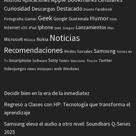
Curiosidad
Destacado
Descargas
Facebook
Diseño
Geek
Humor
Fotografia
Google
Guatemala
Gamer
Intel
Iphone
Lanzamientos
Internet
iOS
iPad
Ipod
Juegos
Mac
Noticias
Microsoft
Nokia
Música
Recomendaciones
Samsung
Redes Sociales
Series de
Sony
Smartphone
Twitter
Software
Tv
Tablets
Trucos
Televisores
Videojuegos
web
Windows
videos
Wallpapers
Decidir bien en la era de la inmediatez
Regreso a Clases con HP: Tecnología que transforma el
aprendizaje
Samsung eleva el audio a otro nivel: Soundbars Q-Series
2025