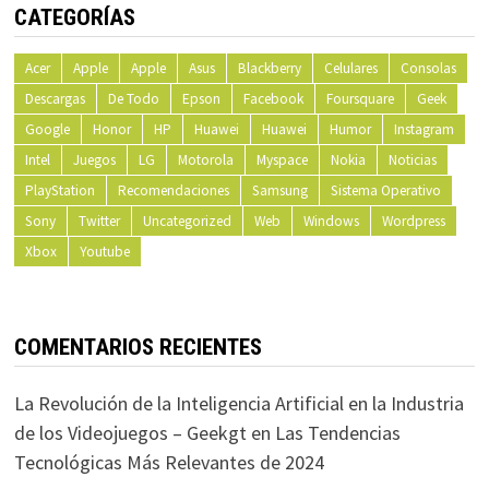
CATEGORÍAS
Acer
Apple
Apple
Asus
Blackberry
Celulares
Consolas
Descargas
De Todo
Epson
Facebook
Foursquare
Geek
Google
Honor
HP
Huawei
Huawei
Humor
Instagram
Intel
Juegos
LG
Motorola
Myspace
Nokia
Noticias
PlayStation
Recomendaciones
Samsung
Sistema Operativo
Sony
Twitter
Uncategorized
Web
Windows
Wordpress
Xbox
Youtube
COMENTARIOS RECIENTES
La Revolución de la Inteligencia Artificial en la Industria
de los Videojuegos – Geekgt
en
Las Tendencias
Tecnológicas Más Relevantes de 2024