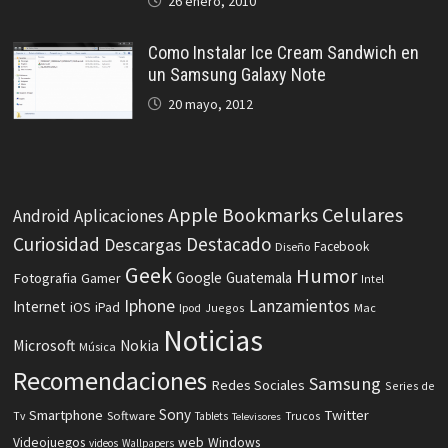
26 enero, 2010
Como Instalar Ice Cream Sandwich en
un Samsung Galaxy Note
20 mayo, 2012
Celulares
Apple
Bookmarks
Android
Aplicaciones
Curiosidad
Destacado
Descargas
Facebook
Diseño
Geek
Humor
Fotografia
Google
Guatemala
Gamer
Intel
Iphone
Lanzamientos
Internet
iOS
iPad
Ipod
Juegos
Mac
Noticias
Microsoft
Nokia
Música
Recomendaciones
Samsung
Redes Sociales
Series de
Sony
Smartphone
Twitter
Software
Tv
Tablets
Trucos
Televisores
Videojuegos
web
Windows
videos
Wallpapers