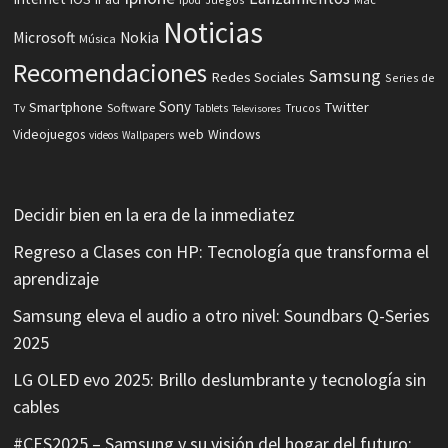
Noticias
Microsoft
Nokia
Música
Recomendaciones
Samsung
Redes Sociales
Series de
Sony
Smartphone
Twitter
Software
Tv
Tablets
Trucos
Televisores
Videojuegos
web
Windows
videos
Wallpapers
Decidir bien en la era de la inmediatez
Regreso a Clases con HP: Tecnología que transforma el
aprendizaje
Samsung eleva el audio a otro nivel: Soundbars Q-Series
2025
LG OLED evo 2025: Brillo deslumbrante y tecnología sin
cables
#CES2025 – Samsung y su visión del hogar del futuro: