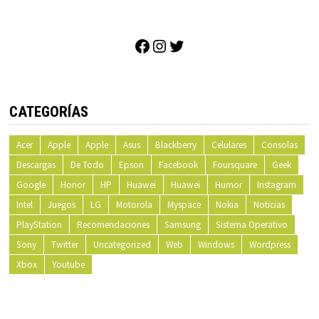
Facebook
Instagram
Twitter
CATEGORÍAS
Acer
Apple
Apple
Asus
Blackberry
Celulares
Consolas
Descargas
De Todo
Epson
Facebook
Foursquare
Geek
Google
Honor
HP
Huawei
Huawei
Humor
Instagram
Intel
Juegos
LG
Motorola
Myspace
Nokia
Noticias
PlayStation
Recomendaciones
Samsung
Sistema Operativo
Sony
Twitter
Uncategorized
Web
Windows
Wordpress
Xbox
Youtube