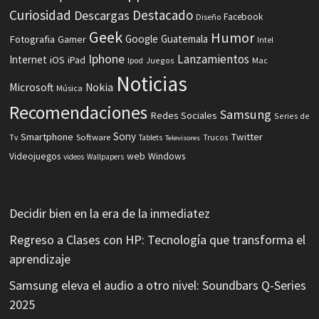
Curiosidad
Destacado
Descargas
Facebook
Diseño
Geek
Humor
Fotografia
Google
Guatemala
Gamer
Intel
Iphone
Lanzamientos
Internet
iOS
iPad
Ipod
Juegos
Mac
Noticias
Microsoft
Nokia
Música
Recomendaciones
Samsung
Redes Sociales
Series de
Sony
Smartphone
Twitter
Software
Tv
Tablets
Trucos
Televisores
Videojuegos
web
Windows
videos
Wallpapers
Decidir bien en la era de la inmediatez
Regreso a Clases con HP: Tecnología que transforma el
aprendizaje
Samsung eleva el audio a otro nivel: Soundbars Q-Series
2025