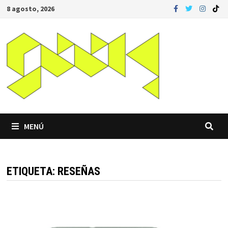
Saltar
8 agosto, 2026
al
contenido
MENÚ
ETIQUETA:
RESEÑAS