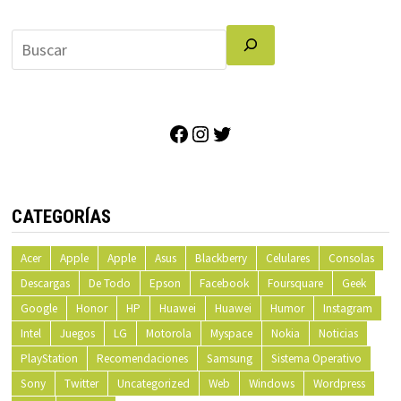
de
entradas
Facebook
Instagram
Twitter
CATEGORÍAS
Acer
Apple
Apple
Asus
Blackberry
Celulares
Consolas
Descargas
De Todo
Epson
Facebook
Foursquare
Geek
Google
Honor
HP
Huawei
Huawei
Humor
Instagram
Intel
Juegos
LG
Motorola
Myspace
Nokia
Noticias
PlayStation
Recomendaciones
Samsung
Sistema Operativo
Sony
Twitter
Uncategorized
Web
Windows
Wordpress