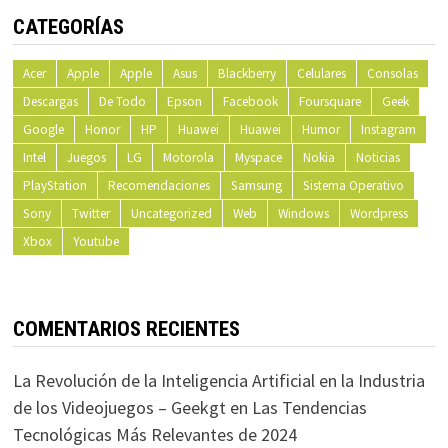
CATEGORÍAS
Acer
Apple
Apple
Asus
Blackberry
Celulares
Consolas
Descargas
De Todo
Epson
Facebook
Foursquare
Geek
Google
Honor
HP
Huawei
Huawei
Humor
Instagram
Intel
Juegos
LG
Motorola
Myspace
Nokia
Noticias
PlayStation
Recomendaciones
Samsung
Sistema Operativo
Sony
Twitter
Uncategorized
Web
Windows
Wordpress
Xbox
Youtube
COMENTARIOS RECIENTES
La Revolución de la Inteligencia Artificial en la Industria
de los Videojuegos – Geekgt
en
Las Tendencias
Tecnológicas Más Relevantes de 2024