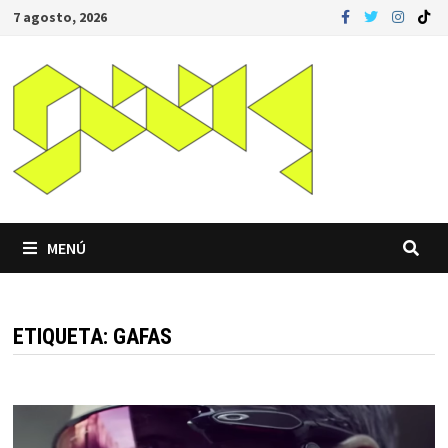
Saltar
7 agosto, 2026
al
contenido
MENÚ
ETIQUETA:
GAFAS