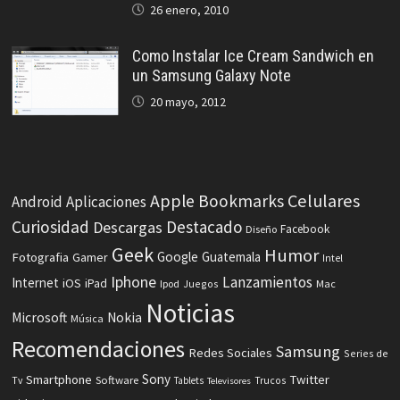
26 enero, 2010
Como Instalar Ice Cream Sandwich en
un Samsung Galaxy Note
20 mayo, 2012
Celulares
Apple
Bookmarks
Android
Aplicaciones
Curiosidad
Destacado
Descargas
Facebook
Diseño
Geek
Humor
Fotografia
Google
Guatemala
Gamer
Intel
Iphone
Lanzamientos
Internet
iOS
iPad
Ipod
Juegos
Mac
Noticias
Microsoft
Nokia
Música
Recomendaciones
Samsung
Redes Sociales
Series de
Sony
Smartphone
Twitter
Software
Tv
Tablets
Trucos
Televisores