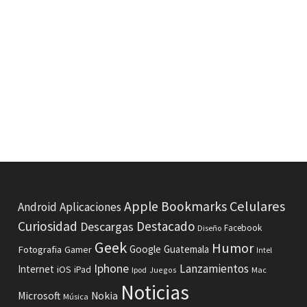
Celulares
Apple
Bookmarks
Android
Aplicaciones
Curiosidad
Destacado
Descargas
Facebook
Diseño
Geek
Humor
Fotografia
Google
Guatemala
Gamer
Intel
Iphone
Lanzamientos
Internet
iOS
iPad
Ipod
Juegos
Mac
Noticias
Microsoft
Nokia
Música