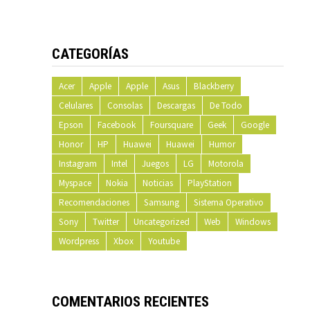
CATEGORÍAS
Acer
Apple
Apple
Asus
Blackberry
Celulares
Consolas
Descargas
De Todo
Epson
Facebook
Foursquare
Geek
Google
Honor
HP
Huawei
Huawei
Humor
Instagram
Intel
Juegos
LG
Motorola
Myspace
Nokia
Noticias
PlayStation
Recomendaciones
Samsung
Sistema Operativo
Sony
Twitter
Uncategorized
Web
Windows
Wordpress
Xbox
Youtube
COMENTARIOS RECIENTES