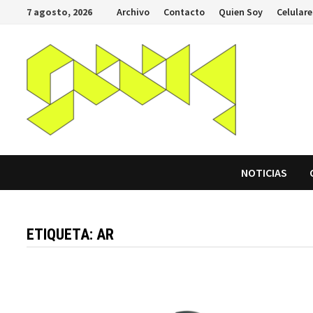
Saltar
7 agosto, 2026
Archivo
Contacto
Quien Soy
Celulare
al
contenido
NOTICIAS
ETIQUETA:
AR