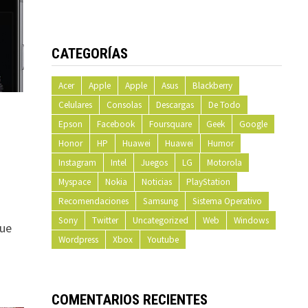
CATEGORÍAS
Acer
Apple
Apple
Asus
Blackberry
Celulares
Consolas
Descargas
De Todo
Epson
Facebook
Foursquare
Geek
Google
Honor
HP
Huawei
Huawei
Humor
Instagram
Intel
Juegos
LG
Motorola
Myspace
Nokia
Noticias
PlayStation
Recomendaciones
Samsung
Sistema Operativo
Sony
Twitter
Uncategorized
Web
Windows
que
Wordpress
Xbox
Youtube
COMENTARIOS RECIENTES