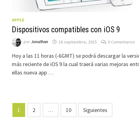
APPLE
Dispositivos compatibles con iOS 9
por
Jonathan
16 septiembre, 2015
0 Comentarios
Hoy a las 11 horas (-6GMT) se podrá descargar la vers
más reciente de iOS 9 la cual traerá varias mejoras ent
ellas nueva app …
Paginación
1
2
…
10
Siguientes
de
entradas