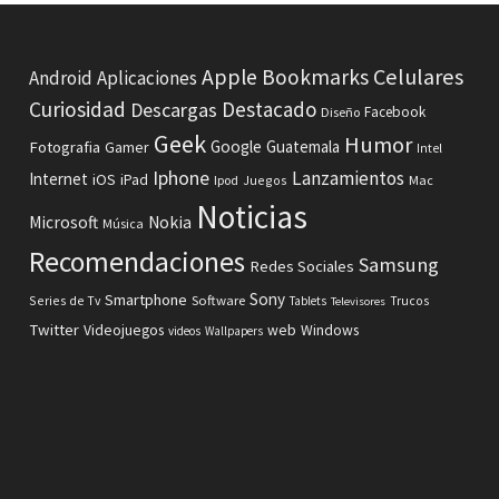
Celulares
Apple
Bookmarks
Android
Aplicaciones
Curiosidad
Destacado
Descargas
Facebook
Diseño
Geek
Humor
Fotografia
Google
Guatemala
Gamer
Intel
Iphone
Lanzamientos
Internet
iOS
iPad
Ipod
Juegos
Mac
Noticias
Microsoft
Nokia
Música
Recomendaciones
Samsung
Redes Sociales
Sony
Smartphone
Software
Series de Tv
Tablets
Trucos
Televisores
Twitter
Videojuegos
web
Windows
videos
Wallpapers