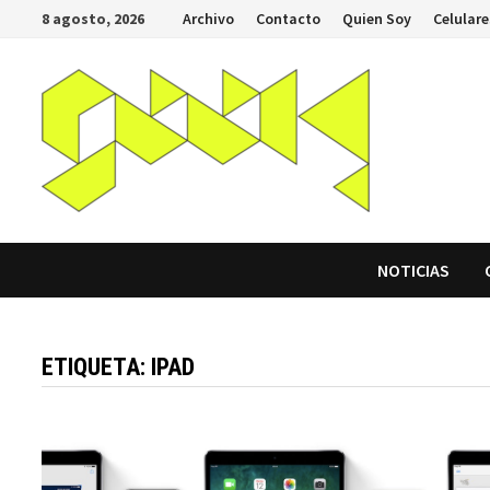
Saltar
8 agosto, 2026
Archivo
Contacto
Quien Soy
Celulare
al
contenido
NOTICIAS
ETIQUETA:
IPAD