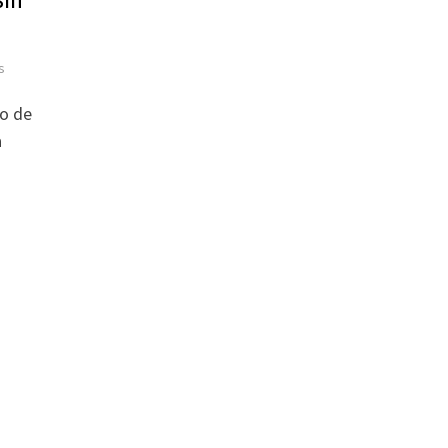
s
so de
a