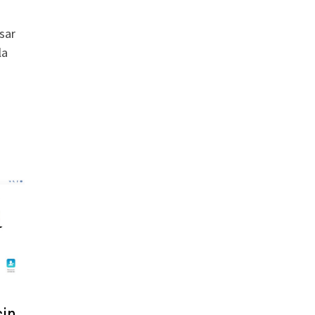
sar
la
sin