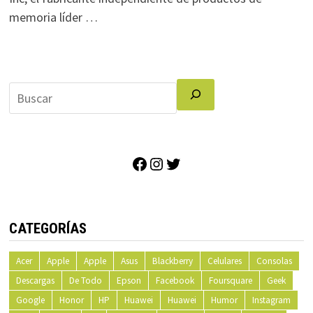
memoria líder …
Facebook
Instagram
Twitter
CATEGORÍAS
Acer
Apple
Apple
Asus
Blackberry
Celulares
Consolas
Descargas
De Todo
Epson
Facebook
Foursquare
Geek
Google
Honor
HP
Huawei
Huawei
Humor
Instagram