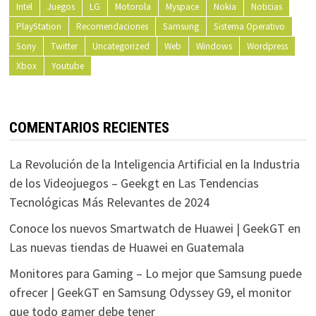
Intel
Juegos
LG
Motorola
Myspace
Nokia
Noticias
PlayStation
Recomendaciones
Samsung
Sistema Operativo
Sony
Twitter
Uncategorized
Web
Windows
Wordpress
Xbox
Youtube
COMENTARIOS RECIENTES
La Revolución de la Inteligencia Artificial en la Industria
de los Videojuegos – Geekgt
en
Las Tendencias
Tecnológicas Más Relevantes de 2024
Conoce los nuevos Smartwatch de Huawei | GeekGT
en
Las nuevas tiendas de Huawei en Guatemala
Monitores para Gaming – Lo mejor que Samsung puede
ofrecer | GeekGT
en
Samsung Odyssey G9, el monitor
que todo gamer debe tener