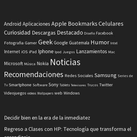
Celulares
Apple
Bookmarks
Android
Aplicaciones
Curiosidad
Destacado
Descargas
Facebook
Diseño
Geek
Humor
Fotografia
Google
Guatemala
Gamer
Intel
Iphone
Lanzamientos
Internet
iOS
iPad
Ipod
Juegos
Mac
Noticias
Microsoft
Nokia
Música
Recomendaciones
Samsung
Redes Sociales
Series de
Sony
Smartphone
Twitter
Software
Tv
Tablets
Trucos
Televisores
Videojuegos
web
Windows
videos
Wallpapers
Decidir bien en la era de la inmediatez
Regreso a Clases con HP: Tecnología que transforma el