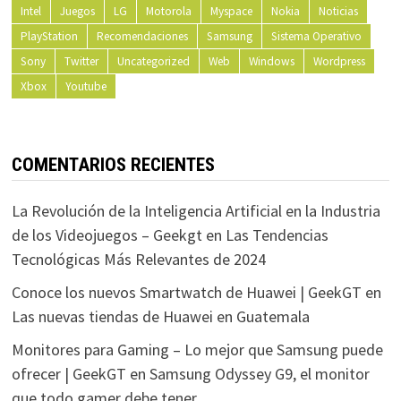
Intel
Juegos
LG
Motorola
Myspace
Nokia
Noticias
PlayStation
Recomendaciones
Samsung
Sistema Operativo
Sony
Twitter
Uncategorized
Web
Windows
Wordpress
Xbox
Youtube
COMENTARIOS RECIENTES
La Revolución de la Inteligencia Artificial en la Industria
de los Videojuegos – Geekgt
en
Las Tendencias
Tecnológicas Más Relevantes de 2024
Conoce los nuevos Smartwatch de Huawei | GeekGT
en
Las nuevas tiendas de Huawei en Guatemala
Monitores para Gaming – Lo mejor que Samsung puede
ofrecer | GeekGT
en
Samsung Odyssey G9, el monitor
que todo gamer debe tener