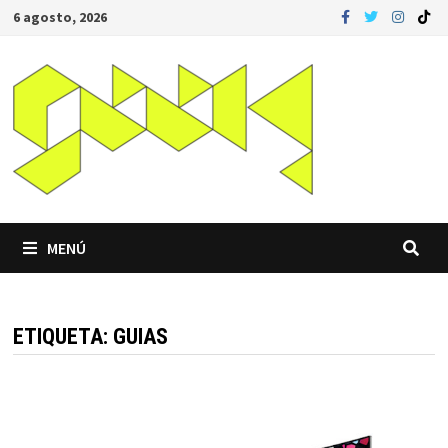
Saltar
6 agosto, 2026
al
contenido
MENÚ
ETIQUETA:
GUIAS