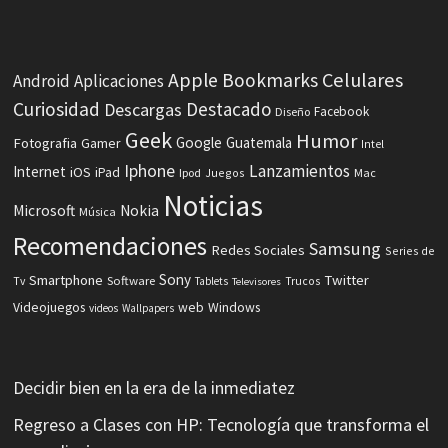
Celulares
Apple
Bookmarks
Android
Aplicaciones
Curiosidad
Destacado
Descargas
Facebook
Diseño
Geek
Humor
Fotografia
Google
Guatemala
Gamer
Intel
Iphone
Lanzamientos
Internet
iOS
iPad
Ipod
Juegos
Mac
Noticias
Microsoft
Nokia
Música
Recomendaciones
Samsung
Redes Sociales
Series de
Sony
Smartphone
Twitter
Software
Tv
Tablets
Trucos
Televisores
Videojuegos
web
Windows
videos
Wallpapers
Decidir bien en la era de la inmediatez
Regreso a Clases con HP: Tecnología que transforma el