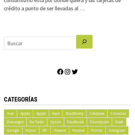
consumismo esta por donde quiera y las tarjetas de
crédito a punto de ser llevadas al …
Facebook
Instagram
Twitter
CATEGORÍAS
Acer
Apple
Apple
Asus
Blackberry
Celulares
Consolas
Descargas
De Todo
Epson
Facebook
Foursquare
Geek
Google
Honor
HP
Huawei
Huawei
Humor
Instagram