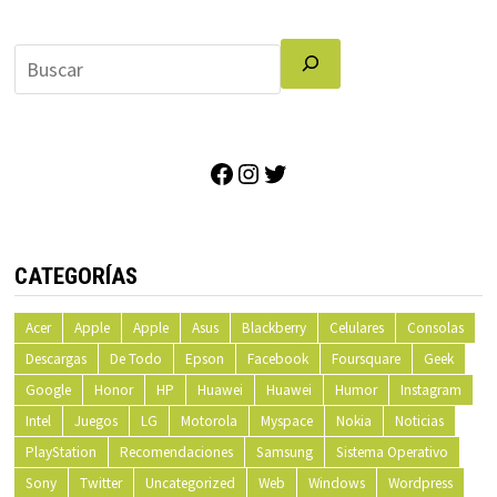
de
entradas
Facebook
Instagram
Twitter
CATEGORÍAS
Acer
Apple
Apple
Asus
Blackberry
Celulares
Consolas
Descargas
De Todo
Epson
Facebook
Foursquare
Geek
Google
Honor
HP
Huawei
Huawei
Humor
Instagram
Intel
Juegos
LG
Motorola
Myspace
Nokia
Noticias
PlayStation
Recomendaciones
Samsung
Sistema Operativo
Sony
Twitter
Uncategorized
Web
Windows
Wordpress