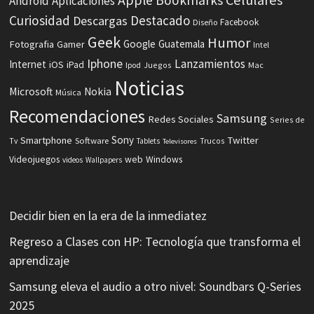
Android
Aplicaciones
Curiosidad
Destacado
Descargas
Facebook
Diseño
Geek
Humor
Fotografia
Google
Guatemala
Gamer
Intel
Iphone
Lanzamientos
Internet
iOS
iPad
Ipod
Juegos
Mac
Noticias
Microsoft
Nokia
Música
Recomendaciones
Samsung
Redes Sociales
Series de
Sony
Smartphone
Twitter
Software
Tv
Tablets
Trucos
Televisores
Videojuegos
web
Windows
videos
Wallpapers
Decidir bien en la era de la inmediatez
Regreso a Clases con HP: Tecnología que transforma el
aprendizaje
Samsung eleva el audio a otro nivel: Soundbars Q-Series
2025