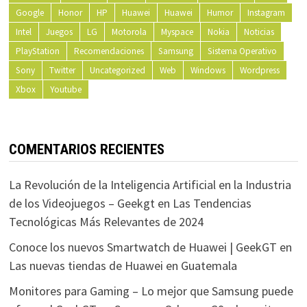
Google
Honor
HP
Huawei
Huawei
Humor
Instagram
Intel
Juegos
LG
Motorola
Myspace
Nokia
Noticias
PlayStation
Recomendaciones
Samsung
Sistema Operativo
Sony
Twitter
Uncategorized
Web
Windows
Wordpress
Xbox
Youtube
COMENTARIOS RECIENTES
La Revolución de la Inteligencia Artificial en la Industria
de los Videojuegos – Geekgt
en
Las Tendencias
Tecnológicas Más Relevantes de 2024
Conoce los nuevos Smartwatch de Huawei | GeekGT
en
Las nuevas tiendas de Huawei en Guatemala
Monitores para Gaming – Lo mejor que Samsung puede