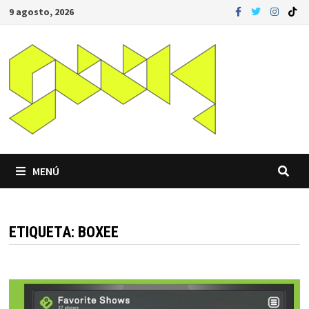
Saltar
9 agosto, 2026
al
contenido
MENÚ
ETIQUETA:
BOXEE