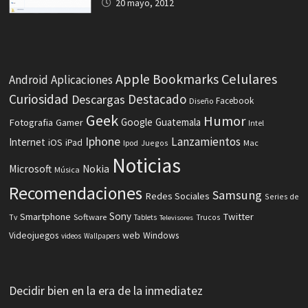
20 mayo, 2012
Celulares
Apple
Bookmarks
Android
Aplicaciones
Curiosidad
Destacado
Descargas
Facebook
Diseño
Geek
Humor
Fotografia
Google
Guatemala
Gamer
Intel
Iphone
Lanzamientos
Internet
iOS
iPad
Ipod
Juegos
Mac
Noticias
Microsoft
Nokia
Música
Recomendaciones
Samsung
Redes Sociales
Series de
Sony
Smartphone
Twitter
Software
Tv
Tablets
Trucos
Televisores
Videojuegos
web
Windows
videos
Wallpapers
Decidir bien en la era de la inmediatez