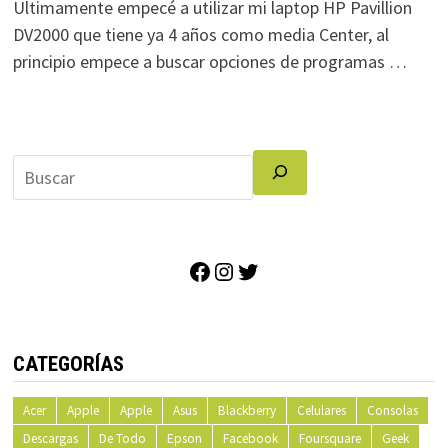
Ultimamente empecé a utilizar mi laptop HP Pavillion
DV2000 que tiene ya 4 años como media Center, al
principio empece a buscar opciones de programas …
Facebook
Instagram
Twitter
CATEGORÍAS
Acer
Apple
Apple
Asus
Blackberry
Celulares
Consolas
Descargas
De Todo
Epson
Facebook
Foursquare
Geek