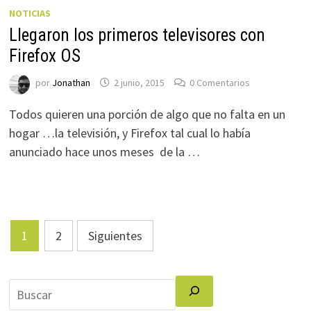
NOTICIAS
Llegaron los primeros televisores con
Firefox OS
por
Jonathan
2 junio, 2015
0 Comentarios
Todos quieren una porción de algo que no falta en un
hogar …la televisión, y Firefox tal cual lo había
anunciado hace unos meses de la …
Paginación
1
2
Siguientes
de
entradas