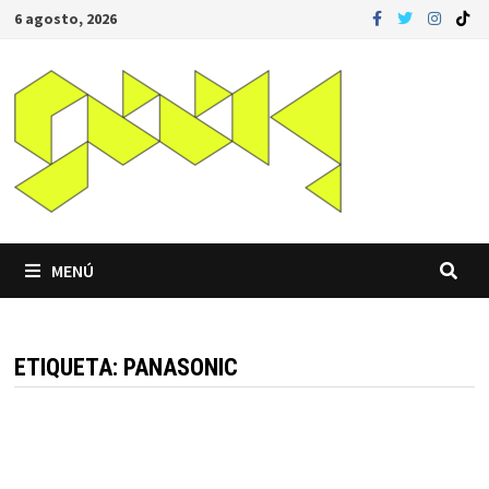
Saltar
6 agosto, 2026
al
contenido
MENÚ
ETIQUETA:
PANASONIC