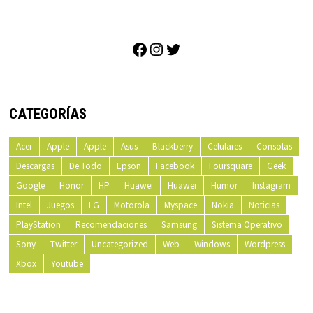
Facebook
Instagram
Twitter
CATEGORÍAS
Acer
Apple
Apple
Asus
Blackberry
Celulares
Consolas
Descargas
De Todo
Epson
Facebook
Foursquare
Geek
Google
Honor
HP
Huawei
Huawei
Humor
Instagram
Intel
Juegos
LG
Motorola
Myspace
Nokia
Noticias
PlayStation
Recomendaciones
Samsung
Sistema Operativo
Sony
Twitter
Uncategorized
Web
Windows
Wordpress
Xbox
Youtube