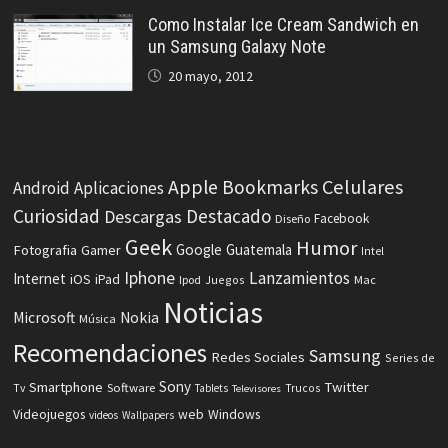
Como Instalar Ice Cream Sandwich en
un Samsung Galaxy Note
20 mayo, 2012
Celulares
Apple
Bookmarks
Android
Aplicaciones
Curiosidad
Destacado
Descargas
Facebook
Diseño
Geek
Humor
Fotografia
Google
Guatemala
Gamer
Intel
Iphone
Lanzamientos
Internet
iOS
iPad
Ipod
Juegos
Mac
Noticias
Microsoft
Nokia
Música
Recomendaciones
Samsung
Redes Sociales
Series de
Sony
Smartphone
Twitter
Software
Tv
Tablets
Trucos
Televisores
Videojuegos
web
Windows
videos
Wallpapers