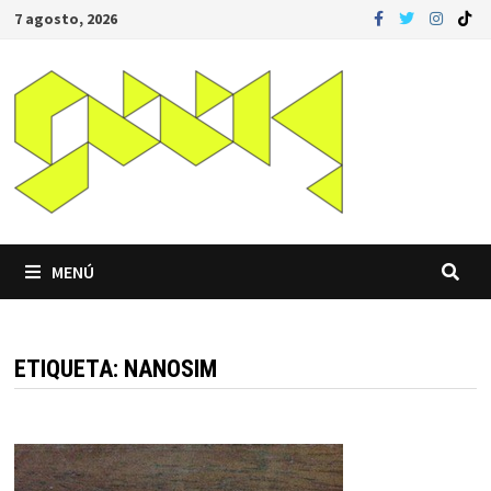
Saltar
7 agosto, 2026
al
contenido
MENÚ
ETIQUETA:
NANOSIM