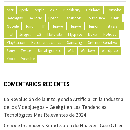
Acer
Apple
Apple
Asus
Blackberry
Celulares
Consolas
Descargas
De Todo
Epson
Facebook
Foursquare
Geek
Google
Honor
HP
Huawei
Huawei
Humor
Instagram
Intel
Juegos
LG
Motorola
Myspace
Nokia
Noticias
PlayStation
Recomendaciones
Samsung
Sistema Operativo
Sony
Twitter
Uncategorized
Web
Windows
Wordpress
Xbox
Youtube
COMENTARIOS RECIENTES
La Revolución de la Inteligencia Artificial en la Industria
de los Videojuegos – Geekgt
en
Las Tendencias
Tecnológicas Más Relevantes de 2024
Conoce los nuevos Smartwatch de Huawei | GeekGT
en