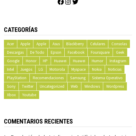
Facebook
Instagram
Twitter
CATEGORÍAS
Acer
Apple
Apple
Asus
Blackberry
Celulares
Consolas
Descargas
De Todo
Epson
Facebook
Foursquare
Geek
Google
Honor
HP
Huawei
Huawei
Humor
Instagram
Intel
Juegos
LG
Motorola
Myspace
Nokia
Noticias
PlayStation
Recomendaciones
Samsung
Sistema Operativo
Sony
Twitter
Uncategorized
Web
Windows
Wordpress
Xbox
Youtube
COMENTARIOS RECIENTES