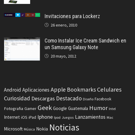
Invitaciones para Lockerz
26 enero, 2010
Como Instalar Ice Cream Sandwich en
un Samsung Galaxy Note
20 mayo, 2012
Celulares
Apple
Bookmarks
Android
Aplicaciones
Curiosidad
Destacado
Descargas
Facebook
Diseño
Geek
Humor
Fotografia
Google
Guatemala
Gamer
Intel
Iphone
Lanzamientos
Internet
iOS
iPad
Ipod
Juegos
Mac
Noticias
Microsoft
Nokia
Música