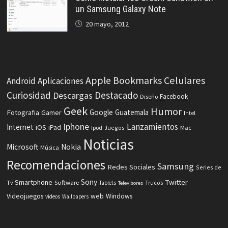
un Samsung Galaxy Note
20 mayo, 2012
Celulares
Apple
Bookmarks
Android
Aplicaciones
Curiosidad
Destacado
Descargas
Facebook
Diseño
Geek
Humor
Fotografia
Google
Guatemala
Gamer
Intel
Iphone
Lanzamientos
Internet
iOS
iPad
Ipod
Juegos
Mac
Noticias
Microsoft
Nokia
Música
Recomendaciones
Samsung
Redes Sociales
Series de
Sony
Smartphone
Twitter
Software
Tv
Tablets
Trucos
Televisores
Videojuegos
web
Windows
videos
Wallpapers