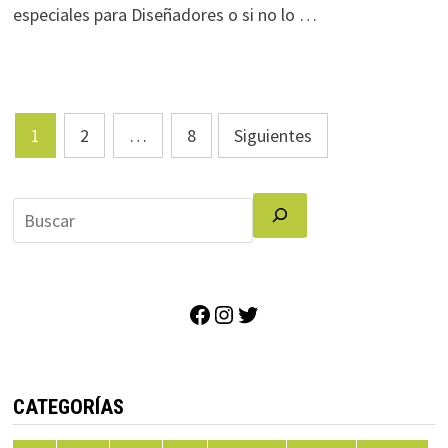
especiales para Diseñadores o si no lo …
Paginación
1
2
…
8
Siguientes
de
entradas
Facebook
Instagram
Twitter
CATEGORÍAS