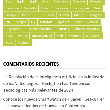
Acer
Apple
Apple
Asus
Blackberry
Celulares
Consolas
Descargas
De Todo
Epson
Facebook
Foursquare
Geek
Google
Honor
HP
Huawei
Huawei
Humor
Instagram
Intel
Juegos
LG
Motorola
Myspace
Nokia
Noticias
PlayStation
Recomendaciones
Samsung
Sistema Operativo
Sony
Twitter
Uncategorized
Web
Windows
Wordpress
Xbox
Youtube
COMENTARIOS RECIENTES
La Revolución de la Inteligencia Artificial en la Industria
de los Videojuegos – Geekgt
en
Las Tendencias
Tecnológicas Más Relevantes de 2024
Conoce los nuevos Smartwatch de Huawei | GeekGT
en
Las nuevas tiendas de Huawei en Guatemala