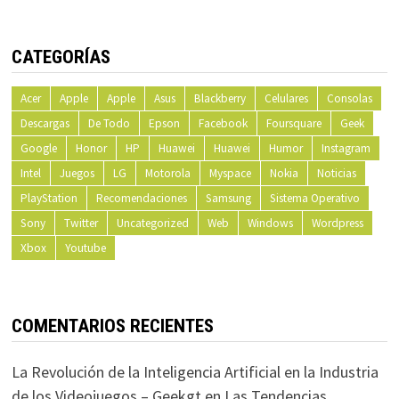
CATEGORÍAS
Acer
Apple
Apple
Asus
Blackberry
Celulares
Consolas
Descargas
De Todo
Epson
Facebook
Foursquare
Geek
Google
Honor
HP
Huawei
Huawei
Humor
Instagram
Intel
Juegos
LG
Motorola
Myspace
Nokia
Noticias
PlayStation
Recomendaciones
Samsung
Sistema Operativo
Sony
Twitter
Uncategorized
Web
Windows
Wordpress
Xbox
Youtube
COMENTARIOS RECIENTES
La Revolución de la Inteligencia Artificial en la Industria
de los Videojuegos – Geekgt
en
Las Tendencias