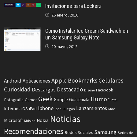
Invitaciones para Lockerz
26 enero, 2010
Como Instalar Ice Cream Sandwich en
un Samsung Galaxy Note
20 mayo, 2012
Celulares
Apple
Bookmarks
Android
Aplicaciones
Curiosidad
Destacado
Descargas
Facebook
Diseño
Geek
Humor
Fotografia
Google
Guatemala
Gamer
Intel
Iphone
Lanzamientos
Internet
iOS
iPad
Ipod
Juegos
Mac
Noticias
Microsoft
Nokia
Música
Recomendaciones
Samsung
Redes Sociales
Series de