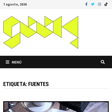
Saltar
7 agosto, 2026
al
contenido
MENÚ
ETIQUETA:
FUENTES