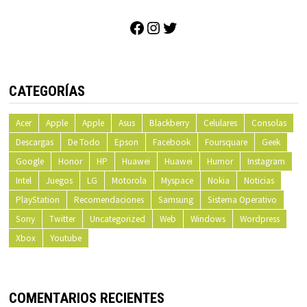
Facebook
Instagram
Twitter
CATEGORÍAS
Acer
Apple
Apple
Asus
Blackberry
Celulares
Consolas
Descargas
De Todo
Epson
Facebook
Foursquare
Geek
Google
Honor
HP
Huawei
Huawei
Humor
Instagram
Intel
Juegos
LG
Motorola
Myspace
Nokia
Noticias
PlayStation
Recomendaciones
Samsung
Sistema Operativo
Sony
Twitter
Uncategorized
Web
Windows
Wordpress
Xbox
Youtube
COMENTARIOS RECIENTES