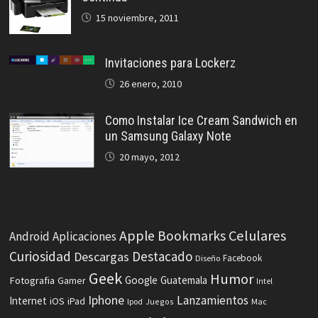
15 noviembre, 2011
Invitaciones para Lockerz
26 enero, 2010
Como Instalar Ice Cream Sandwich en
un Samsung Galaxy Note
20 mayo, 2012
Celulares
Apple
Bookmarks
Android
Aplicaciones
Curiosidad
Destacado
Descargas
Facebook
Diseño
Geek
Humor
Fotografia
Google
Guatemala
Gamer
Intel
Iphone
Lanzamientos
Internet
iOS
iPad
Ipod
Juegos
Mac