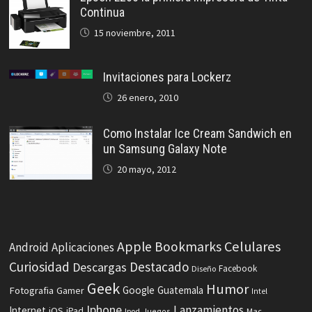
Continua
15 noviembre, 2011
Invitaciones para Lockerz
26 enero, 2010
Como Instalar Ice Cream Sandwich en
un Samsung Galaxy Note
20 mayo, 2012
Celulares
Apple
Bookmarks
Android
Aplicaciones
Curiosidad
Destacado
Descargas
Facebook
Diseño
Geek
Humor
Fotografia
Google
Guatemala
Gamer
Intel
Iphone
Lanzamientos
Internet
iOS
iPad
Ipod
Juegos
Mac