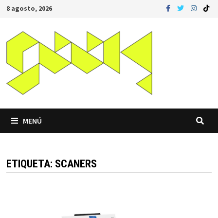
Saltar
8 agosto, 2026
al
contenido
MENÚ
ETIQUETA:
SCANERS