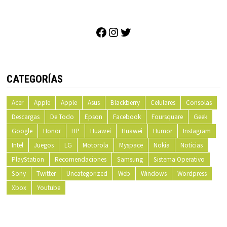
Facebook
Instagram
Twitter
CATEGORÍAS
Acer
Apple
Apple
Asus
Blackberry
Celulares
Consolas
Descargas
De Todo
Epson
Facebook
Foursquare
Geek
Google
Honor
HP
Huawei
Huawei
Humor
Instagram
Intel
Juegos
LG
Motorola
Myspace
Nokia
Noticias
PlayStation
Recomendaciones
Samsung
Sistema Operativo
Sony
Twitter
Uncategorized
Web
Windows
Wordpress
Xbox
Youtube