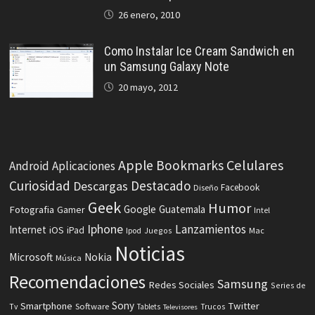
26 enero, 2010
Como Instalar Ice Cream Sandwich en
un Samsung Galaxy Note
20 mayo, 2012
Celulares
Apple
Bookmarks
Android
Aplicaciones
Curiosidad
Destacado
Descargas
Facebook
Diseño
Geek
Humor
Fotografia
Google
Guatemala
Gamer
Intel
Iphone
Lanzamientos
Internet
iOS
iPad
Ipod
Juegos
Mac
Noticias
Microsoft
Nokia
Música
Recomendaciones
Samsung
Redes Sociales
Series de
Sony
Smartphone
Twitter
Software
Tv
Tablets
Trucos
Televisores