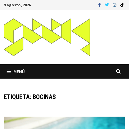
Saltar
9 agosto, 2026
al
contenido
MENÚ
ETIQUETA:
BOCINAS