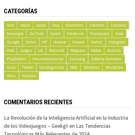
CATEGORÍAS
Acer
Apple
Apple
Asus
Blackberry
Celulares
Consolas
Descargas
De Todo
Epson
Facebook
Foursquare
Geek
Google
Honor
HP
Huawei
Huawei
Humor
Instagram
Intel
Juegos
LG
Motorola
Myspace
Nokia
Noticias
PlayStation
Recomendaciones
Samsung
Sistema Operativo
Sony
Twitter
Uncategorized
Web
Windows
Wordpress
Xbox
Youtube
COMENTARIOS RECIENTES
La Revolución de la Inteligencia Artificial en la Industria
de los Videojuegos – Geekgt
en
Las Tendencias
Tecnológicas Más Relevantes de 2024