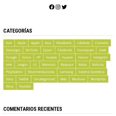
Facebook
Instagram
Twitter
CATEGORÍAS
Acer
Apple
Apple
Asus
Blackberry
Celulares
Consolas
Descargas
De Todo
Epson
Facebook
Foursquare
Geek
Google
Honor
HP
Huawei
Huawei
Humor
Instagram
Intel
Juegos
LG
Motorola
Myspace
Nokia
Noticias
PlayStation
Recomendaciones
Samsung
Sistema Operativo
Sony
Twitter
Uncategorized
Web
Windows
Wordpress
Xbox
Youtube
COMENTARIOS RECIENTES