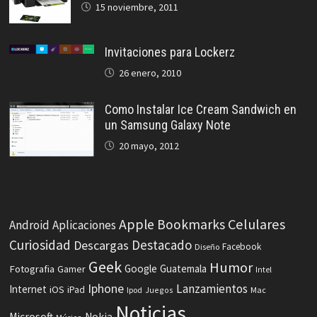
15 noviembre, 2011
Invitaciones para Lockerz
26 enero, 2010
Como Instalar Ice Cream Sandwich en
un Samsung Galaxy Note
20 mayo, 2012
Celulares
Apple
Bookmarks
Android
Aplicaciones
Curiosidad
Destacado
Descargas
Facebook
Diseño
Geek
Humor
Fotografia
Google
Guatemala
Gamer
Intel
Iphone
Lanzamientos
Internet
iOS
iPad
Ipod
Juegos
Mac
Noticias
Microsoft
Nokia