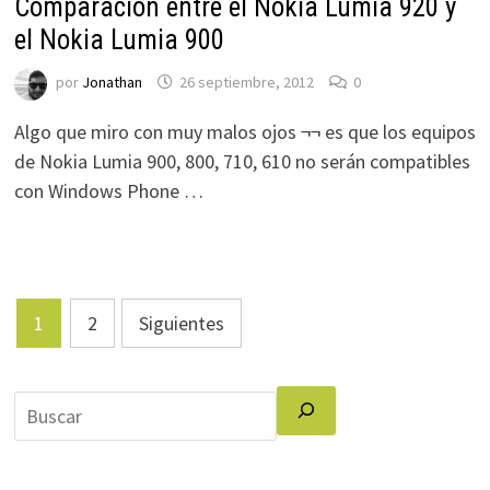
Comparación entre el Nokia Lumia 920 y
el Nokia Lumia 900
por
Jonathan
26 septiembre, 2012
0
Algo que miro con muy malos ojos ¬¬ es que los equipos
de Nokia Lumia 900, 800, 710, 610 no serán compatibles
con Windows Phone …
Paginación
1
2
Siguientes
de
entradas