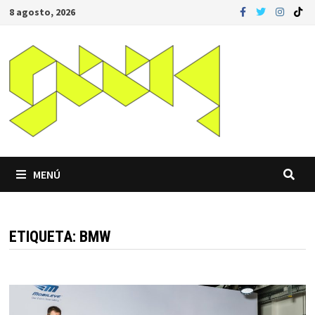
Saltar
8 agosto, 2026
al
contenido
MENÚ
ETIQUETA:
BMW