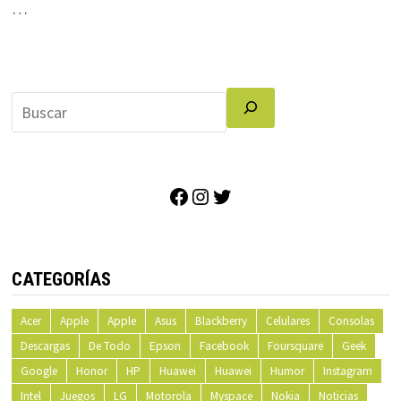
…
Facebook
Instagram
Twitter
CATEGORÍAS
Acer
Apple
Apple
Asus
Blackberry
Celulares
Consolas
Descargas
De Todo
Epson
Facebook
Foursquare
Geek
Google
Honor
HP
Huawei
Huawei
Humor
Instagram
Intel
Juegos
LG
Motorola
Myspace
Nokia
Noticias