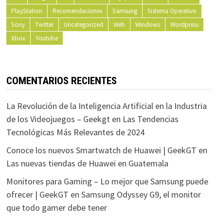
PlayStation
Recomendaciones
Samsung
Sistema Operativo
Sony
Twitter
Uncategorized
Web
Windows
Wordpress
Xbox
Youtube
COMENTARIOS RECIENTES
La Revolución de la Inteligencia Artificial en la Industria
de los Videojuegos – Geekgt
en
Las Tendencias
Tecnológicas Más Relevantes de 2024
Conoce los nuevos Smartwatch de Huawei | GeekGT
en
Las nuevas tiendas de Huawei en Guatemala
Monitores para Gaming – Lo mejor que Samsung puede
ofrecer | GeekGT
en
Samsung Odyssey G9, el monitor
que todo gamer debe tener