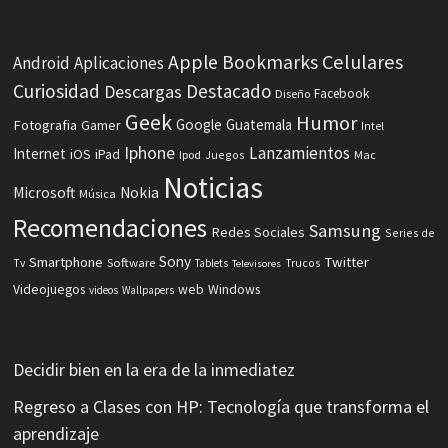
Celulares
Apple
Bookmarks
Android
Aplicaciones
Curiosidad
Destacado
Descargas
Facebook
Diseño
Geek
Humor
Fotografia
Google
Guatemala
Gamer
Intel
Iphone
Lanzamientos
Internet
iOS
iPad
Ipod
Juegos
Mac
Noticias
Microsoft
Nokia
Música
Recomendaciones
Samsung
Redes Sociales
Series de
Sony
Smartphone
Twitter
Software
Tv
Tablets
Trucos
Televisores
Videojuegos
web
Windows
videos
Wallpapers
Decidir bien en la era de la inmediatez
Regreso a Clases con HP: Tecnología que transforma el
aprendizaje