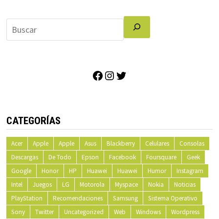
Facebook
Instagram
Twitter
CATEGORÍAS
Acer
Apple
Apple
Asus
Blackberry
Celulares
Consolas
Descargas
De Todo
Epson
Facebook
Foursquare
Geek
Google
Honor
HP
Huawei
Huawei
Humor
Instagram
Intel
Juegos
LG
Motorola
Myspace
Nokia
Noticias
PlayStation
Recomendaciones
Samsung
Sistema Operativo
Sony
Twitter
Uncategorized
Web
Windows
Wordpress