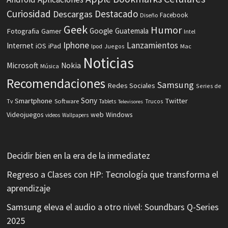
Curiosidad
Destacado
Descargas
Facebook
Diseño
Geek
Humor
Fotografia
Google
Guatemala
Gamer
Intel
Iphone
Lanzamientos
Internet
iOS
iPad
Ipod
Juegos
Mac
Noticias
Microsoft
Nokia
Música
Recomendaciones
Samsung
Redes Sociales
Series de
Sony
Smartphone
Twitter
Software
Tv
Tablets
Trucos
Televisores
Videojuegos
web
Windows
videos
Wallpapers
Decidir bien en la era de la inmediatez
Regreso a Clases con HP: Tecnología que transforma el
aprendizaje
Samsung eleva el audio a otro nivel: Soundbars Q-Series
2025