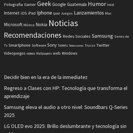
Geek
Humor
Fotografia
Google
Guatemala
Gamer
Intel
Iphone
Lanzamientos
Internet
iOS
iPad
Ipod
Juegos
Mac
Noticias
Microsoft
Nokia
Música
Recomendaciones
Samsung
Redes Sociales
Series de
Sony
Smartphone
Twitter
Software
Tv
Tablets
Trucos
Televisores
Videojuegos
web
Windows
videos
Wallpapers
Decidir bien en la era de la inmediatez
Regreso a Clases con HP: Tecnología que transforma el
aprendizaje
Samsung eleva el audio a otro nivel: Soundbars Q-Series
2025
LG OLED evo 2025: Brillo deslumbrante y tecnología sin