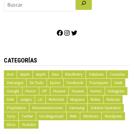
Facebook
Instagram
Twitter
CATEGORÍAS
Acer
Apple
Apple
Asus
Blackberry
Celulares
Consolas
Descargas
De Todo
Epson
Facebook
Foursquare
Geek
Google
Honor
HP
Huawei
Huawei
Humor
Instagram
Intel
Juegos
LG
Motorola
Myspace
Nokia
Noticias
PlayStation
Recomendaciones
Samsung
Sistema Operativo
Sony
Twitter
Uncategorized
Web
Windows
Wordpress
Xbox
Youtube