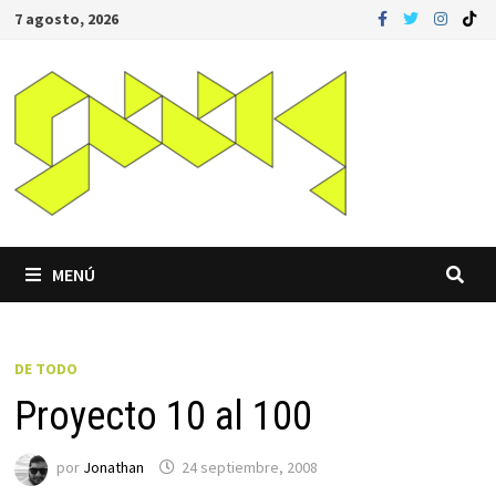
Saltar
7 agosto, 2026
al
contenido
MENÚ
DE TODO
Proyecto 10 al 100
por
Jonathan
24 septiembre, 2008