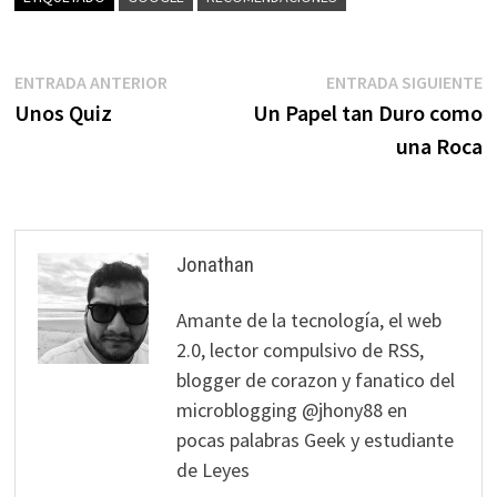
Navegación
Entrada
E
ENTRADA ANTERIOR
ENTRADA SIGUIENTE
anterior:
s
Unos Quiz
Un Papel tan Duro como
de
una Roca
entradas
Jonathan
Amante de la tecnología, el web
2.0, lector compulsivo de RSS,
blogger de corazon y fanatico del
microblogging @jhony88 en
pocas palabras Geek y estudiante
de Leyes