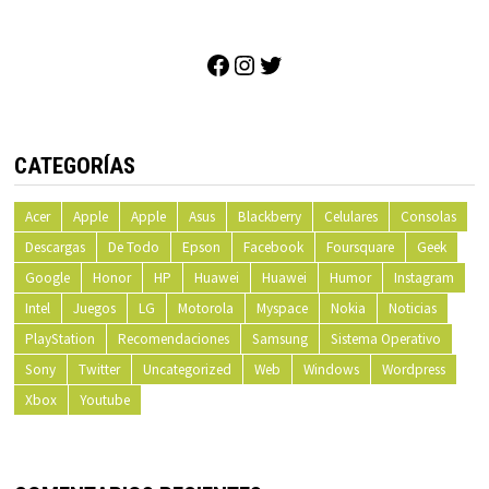
Facebook
Instagram
Twitter
CATEGORÍAS
Acer
Apple
Apple
Asus
Blackberry
Celulares
Consolas
Descargas
De Todo
Epson
Facebook
Foursquare
Geek
Google
Honor
HP
Huawei
Huawei
Humor
Instagram
Intel
Juegos
LG
Motorola
Myspace
Nokia
Noticias
PlayStation
Recomendaciones
Samsung
Sistema Operativo
Sony
Twitter
Uncategorized
Web
Windows
Wordpress
Xbox
Youtube