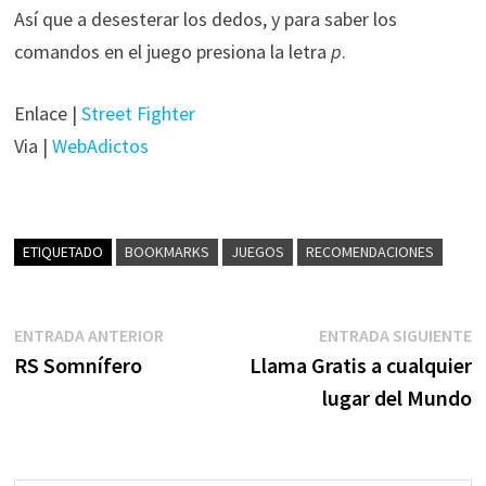
Así que a desesterar los dedos, y para saber los
comandos en el juego presiona la letra
p
.
Enlace |
Street Fighter
Via |
WebAdictos
ETIQUETADO
BOOKMARKS
JUEGOS
RECOMENDACIONES
Navegación
Entrada
E
ENTRADA ANTERIOR
ENTRADA SIGUIENTE
anterior:
s
RS Somnífero
Llama Gratis a cualquier
de
lugar del Mundo
entradas