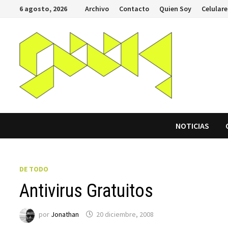
Saltar
6 agosto, 2026
Archivo
Contacto
Quien Soy
Celulare
al
contenido
NOTICIAS
DE TODO
Antivirus Gratuitos
por
Jonathan
20 diciembre, 2008