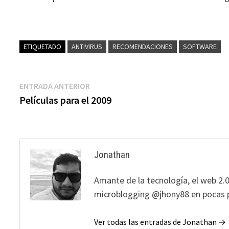
ETIQUETADO
ANTIVIRUS
RECOMENDACIONES
SOFTWARE
Navegación
Entrada
ENTRADA ANTERIOR
anterior:
Películas para el 2009
de
entradas
Jonathan
Amante de la tecnología, el web 2.0
microblogging @jhony88 en pocas p
Ver todas las entradas de Jonathan →