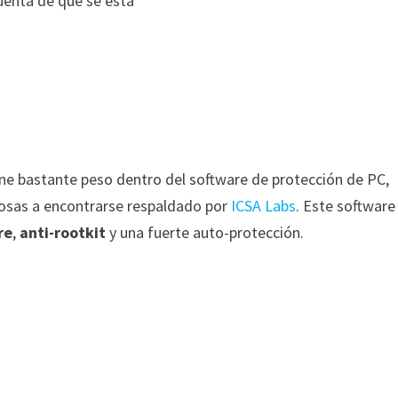
uenta de que se está
iene bastante peso dentro del software de protección de PC,
cosas a encontrarse respaldado por
ICSA Labs
. Este software
re
,
anti-rootkit
y una fuerte auto-protección.