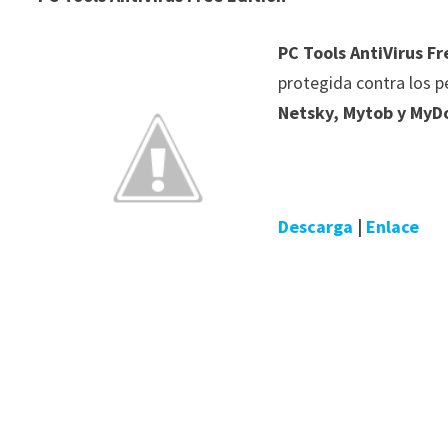
PC Tools AntiVirus Fr
protegida contra los p
Netsky, Mytob y My
Descarga
|
Enlace