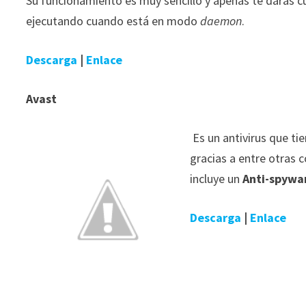
Su funcionamiento es muy sencillo y apenas te darás c
ejecutando cuando está en modo
daemon
.
Descarga
|
Enlace
Avast
Es
un antivirus que t
gracias a entre otras 
incluye un
Anti-spywa
Descarga
|
Enlace