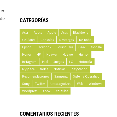
ter
 de
CATEGORÍAS
Acer
Apple
Apple
Asus
Blackberry
Celulares
Consolas
Descargas
De Todo
Epson
Facebook
Foursquare
Geek
Google
Honor
HP
Huawei
Huawei
Humor
Instagram
Intel
Juegos
LG
Motorola
Myspace
Nokia
Noticias
PlayStation
Recomendaciones
Samsung
Sistema Operativo
Sony
Twitter
Uncategorized
Web
Windows
Wordpress
Xbox
Youtube
COMENTARIOS RECIENTES