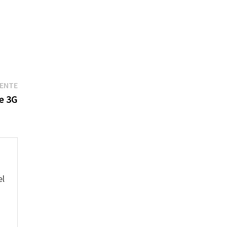
Entrada
IENTE
siguiente:
e 3G
el