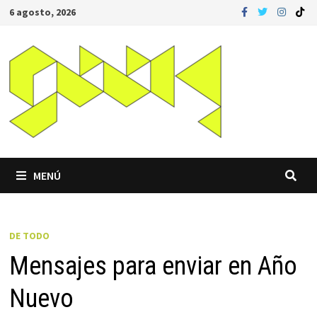
Saltar
6 agosto, 2026
al
contenido
MENÚ
DE TODO
Mensajes para enviar en Año
Nuevo