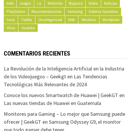
Intel
Juegos
LG
Motorola
Myspace
Nokia
Noticias
PlayStation
Recomendaciones
Samsung
Sistema Operativo
Sony
Twitter
Uncategorized
Web
Windows
Wordpress
Xbox
Youtube
COMENTARIOS RECIENTES
La Revolución de la Inteligencia Artificial en la Industria
de los Videojuegos – Geekgt
en
Las Tendencias
Tecnológicas Más Relevantes de 2024
Conoce los nuevos Smartwatch de Huawei | GeekGT
en
Las nuevas tiendas de Huawei en Guatemala
Monitores para Gaming – Lo mejor que Samsung puede
ofrecer | GeekGT
en
Samsung Odyssey G9, el monitor
que todo gamer debe tener