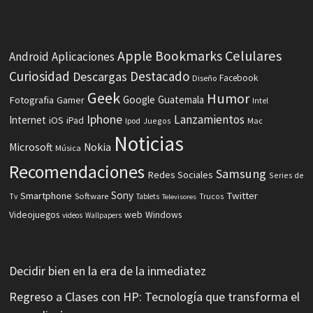
Celulares
Apple
Bookmarks
Android
Aplicaciones
Curiosidad
Destacado
Descargas
Facebook
Diseño
Geek
Humor
Fotografia
Google
Guatemala
Gamer
Intel
Iphone
Lanzamientos
Internet
iOS
iPad
Ipod
Juegos
Mac
Noticias
Microsoft
Nokia
Música
Recomendaciones
Samsung
Redes Sociales
Series de
Sony
Smartphone
Twitter
Software
Tv
Tablets
Trucos
Televisores
Videojuegos
web
Windows
videos
Wallpapers
Decidir bien en la era de la inmediatez
Regreso a Clases con HP: Tecnología que transforma el