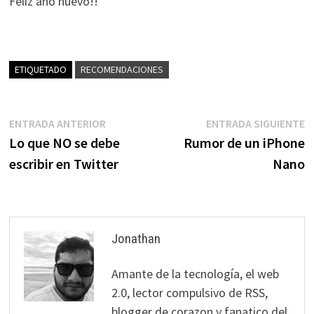
Feliz año nuevo!!
ETIQUETADO
RECOMENDACIONES
Navegación
Entrada
E
ENTRADA ANTERIOR
ENTRADA SIGUIENTE
anterior:
s
Lo que NO se debe
Rumor de un iPhone
de
escribir en Twitter
Nano
entradas
Jonathan
Amante de la tecnología, el web
2.0, lector compulsivo de RSS,
blogger de corazon y fanatico del