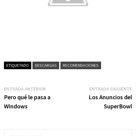
ETIQUETADO
DESCARGAS
RECOMENDACIONES
Navegación
Entrada
E
ENTRADA ANTERIOR
ENTRADA SIGUIENTE
anterior:
s
Pero qué le pasa a
Los Anuncios del
de
Windows
SuperBowl
entradas