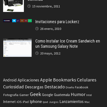
15 noviembre, 2011
Invitaciones para Lockerz
26 enero, 2010
Como Instalar Ice Cream Sandwich en
un Samsung Galaxy Note
20 mayo, 2012
Celulares
Apple
Bookmarks
Android
Aplicaciones
Curiosidad
Destacado
Descargas
Facebook
Diseño
Geek
Humor
Fotografia
Google
Guatemala
Gamer
Intel
Iphone
Lanzamientos
Internet
iOS
iPad
Ipod
Juegos
Mac