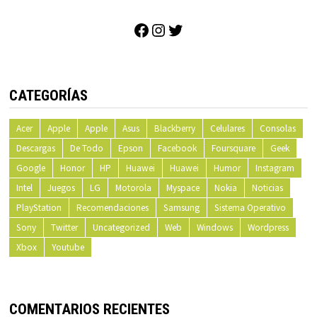
Facebook
Instagram
Twitter
CATEGORÍAS
Acer
Apple
Apple
Asus
Blackberry
Celulares
Consolas
Descargas
De Todo
Epson
Facebook
Foursquare
Geek
Google
Honor
HP
Huawei
Huawei
Humor
Instagram
Intel
Juegos
LG
Motorola
Myspace
Nokia
Noticias
PlayStation
Recomendaciones
Samsung
Sistema Operativo
Sony
Twitter
Uncategorized
Web
Windows
Wordpress
Xbox
Youtube
COMENTARIOS RECIENTES