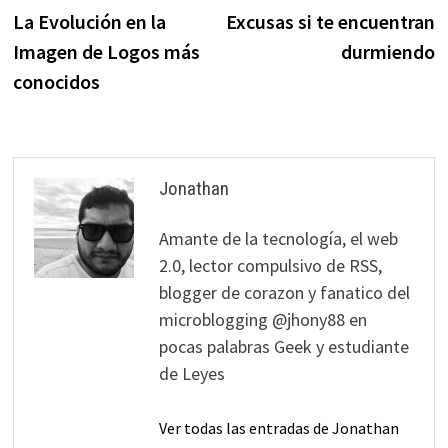
anterior:
s
La Evolución en la
Excusas si te encuentran
de
Imagen de Logos más
durmiendo
entradas
conocidos
Jonathan
Amante de la tecnología, el web
2.0, lector compulsivo de RSS,
blogger de corazon y fanatico del
microblogging @jhony88 en
pocas palabras Geek y estudiante
de Leyes
Ver todas las entradas de Jonathan