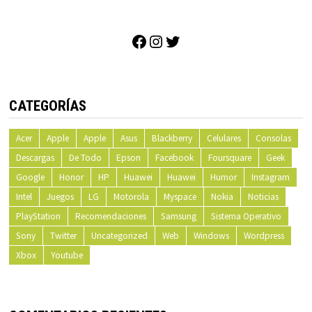
Facebook
Instagram
Twitter
CATEGORÍAS
Acer
Apple
Apple
Asus
Blackberry
Celulares
Consolas
Descargas
De Todo
Epson
Facebook
Foursquare
Geek
Google
Honor
HP
Huawei
Huawei
Humor
Instagram
Intel
Juegos
LG
Motorola
Myspace
Nokia
Noticias
PlayStation
Recomendaciones
Samsung
Sistema Operativo
Sony
Twitter
Uncategorized
Web
Windows
Wordpress
Xbox
Youtube