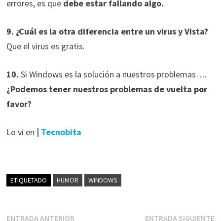
errores, es que
debe estar fallando algo.
9. ¿Cuál es la otra diferencia entre un virus y Vista?
Que el virus es gratis.
10.
Si Windows es la solución a nuestros problemas….
¿Podemos tener nuestros problemas de vuelta por
favor?
Lo vi en
|
Tecnobita
ETIQUETADO
HUMOR
WINDOWS
Navegación
Entrada
E
ENTRADA ANTERIOR
ENTRADA SIGUIENTE