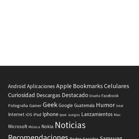
Celulares
Apple
Bookmarks
Android
Aplicaciones
Curiosidad
Destacado
Descargas
Facebook
Diseño
Geek
Humor
Fotografia
Google
Guatemala
Gamer
Intel
Iphone
Lanzamientos
Internet
iOS
iPad
Ipod
Juegos
Mac
Noticias
Microsoft
Nokia
Música
Recomendaciones
Samsung
Redes Sociales