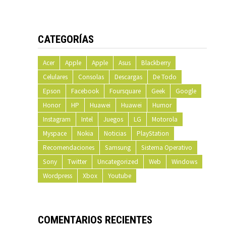
CATEGORÍAS
Acer
Apple
Apple
Asus
Blackberry
Celulares
Consolas
Descargas
De Todo
Epson
Facebook
Foursquare
Geek
Google
Honor
HP
Huawei
Huawei
Humor
Instagram
Intel
Juegos
LG
Motorola
Myspace
Nokia
Noticias
PlayStation
Recomendaciones
Samsung
Sistema Operativo
Sony
Twitter
Uncategorized
Web
Windows
Wordpress
Xbox
Youtube
COMENTARIOS RECIENTES