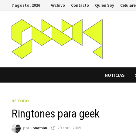
Saltar
7 agosto, 2026
Archivo
Contacto
Quien Soy
Celulare
al
contenido
NOTICIAS
DE TODO
Ringtones para geek
por
Jonathan
29 abril, 2009