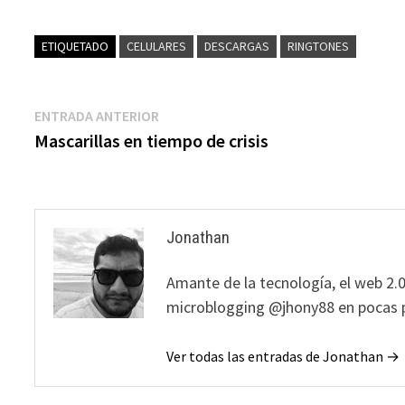
ETIQUETADO
CELULARES
DESCARGAS
RINGTONES
Navegación
Entrada
ENTRADA ANTERIOR
anterior:
Mascarillas en tiempo de crisis
de
entradas
Jonathan
Amante de la tecnología, el web 2.0
microblogging @jhony88 en pocas p
Ver todas las entradas de Jonathan →