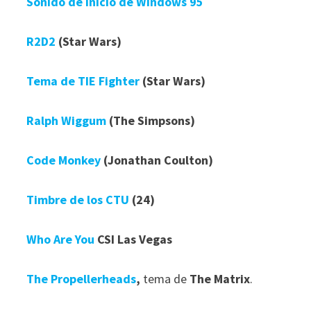
Sonido de inicio de Windows 95
R2D2
(Star Wars)
Tema de TIE Fighter
(Star Wars)
Ralph Wiggum
(The Simpsons)
Code Monkey
(Jonathan Coulton)
Timbre de los CTU
(24)
Who Are You
CSI Las Vegas
The Propellerheads
,
tema de
The Matrix
.