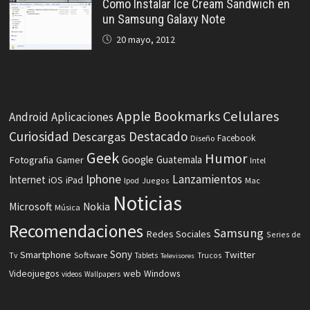
Como Instalar Ice Cream Sandwich en
un Samsung Galaxy Note
20 mayo, 2012
Celulares
Apple
Bookmarks
Android
Aplicaciones
Curiosidad
Destacado
Descargas
Facebook
Diseño
Geek
Humor
Fotografia
Google
Guatemala
Gamer
Intel
Iphone
Lanzamientos
Internet
iOS
iPad
Ipod
Juegos
Mac
Noticias
Microsoft
Nokia
Música
Recomendaciones
Samsung
Redes Sociales
Series de
Sony
Smartphone
Twitter
Software
Tv
Tablets
Trucos
Televisores
Videojuegos
web
Windows
videos
Wallpapers