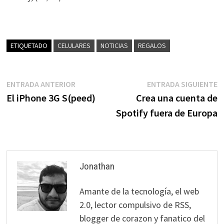
ETIQUETADO
CELULARES
NOTICIAS
REGALOS
Navegación
Entrada
E
ENTRADA ANTERIOR
ENTRADA SIGUIENTE
anterior:
s
El iPhone 3G S(peed)
Crea una cuenta de
de
Spotify fuera de Europa
entradas
Jonathan
Amante de la tecnología, el web
2.0, lector compulsivo de RSS,
blogger de corazon y fanatico del