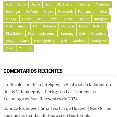
Acer
Apple
Apple
Asus
Blackberry
Celulares
Consolas
Descargas
De Todo
Epson
Facebook
Foursquare
Geek
Google
Honor
HP
Huawei
Huawei
Humor
Instagram
Intel
Juegos
LG
Motorola
Myspace
Nokia
Noticias
PlayStation
Recomendaciones
Samsung
Sistema Operativo
Sony
Twitter
Uncategorized
Web
Windows
Wordpress
Xbox
Youtube
COMENTARIOS RECIENTES
La Revolución de la Inteligencia Artificial en la Industria
de los Videojuegos – Geekgt
en
Las Tendencias
Tecnológicas Más Relevantes de 2024
Conoce los nuevos Smartwatch de Huawei | GeekGT
en
Las nuevas tiendas de Huawei en Guatemala