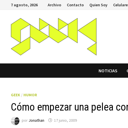
Saltar
7 agosto, 2026
Archivo
Contacto
Quien Soy
Celulare
al
contenido
NOTICIAS
GEEK
/
HUMOR
Cómo empezar una pelea co
por
Jonathan
17 junio, 2009