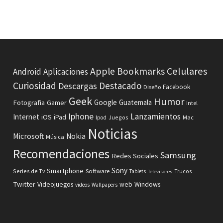
Celulares
Apple
Bookmarks
Android
Aplicaciones
Curiosidad
Destacado
Descargas
Facebook
Diseño
Geek
Humor
Fotografia
Google
Guatemala
Gamer
Intel
Iphone
Lanzamientos
Internet
iOS
iPad
Ipod
Juegos
Mac
Noticias
Microsoft
Nokia
Música
Recomendaciones
Samsung
Redes Sociales
Sony
Smartphone
Software
Series de Tv
Tablets
Trucos
Televisores
Twitter
Videojuegos
web
Windows
videos
Wallpapers