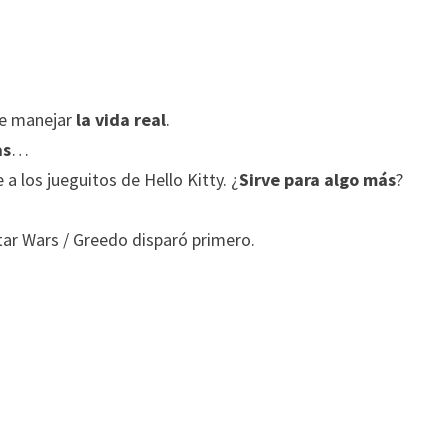
de manejar
la vida real
.
as
…
a los jueguitos de Hello Kitty. ¿
Sirve para algo más
?
Star Wars / Greedo disparó primero.