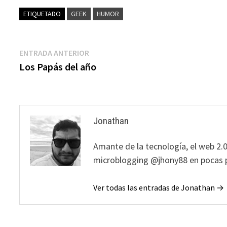
ETIQUETADO
GEEK
HUMOR
Navegación
Entrada
ENTRADA ANTERIOR
anterior:
Los Papás del año
de
entradas
Jonathan
Amante de la tecnología, el web 2.0
microblogging @jhony88 en pocas p
Ver todas las entradas de Jonathan →