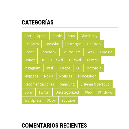
CATEGORÍAS
Acer
Apple
Apple
Asus
Blackberry
Celulares
Consolas
Descargas
De Todo
Epson
Facebook
Foursquare
Geek
Google
Honor
HP
Huawei
Huawei
Humor
Instagram
Intel
Juegos
LG
Motorola
Myspace
Nokia
Noticias
PlayStation
Recomendaciones
Samsung
Sistema Operativo
Sony
Twitter
Uncategorized
Web
Windows
Wordpress
Xbox
Youtube
COMENTARIOS RECIENTES